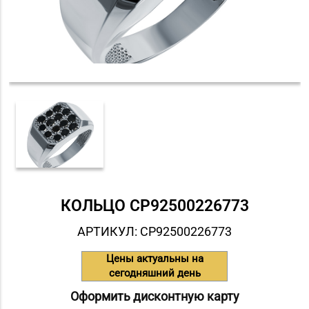
КОЛЬЦО СP92500226773
АРТИКУЛ: СP92500226773
Цены актуальны на
сегодняшний день
Оформить дисконтную карту