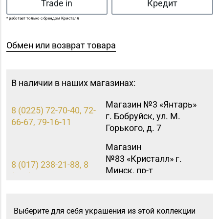
Trade in
Кредит
* работает только с брендом Кристалл
Обмен или возврат товара
В наличии в наших магазинах:
Магазин №3 «Янтарь»
8 (0225) 72-70-40, 72-
г. Бобруйск, ул. М.
66-67, 79-16-11
Горького, д. 7
Магазин
№83 «Кристалл» г.
8 (017) 238-21-88, 8
Минск, пр-т
(017) 238-21-03
Независимости, д.
134, пом. 342
Выберите для себя украшения из этой коллекции
Магазин №91