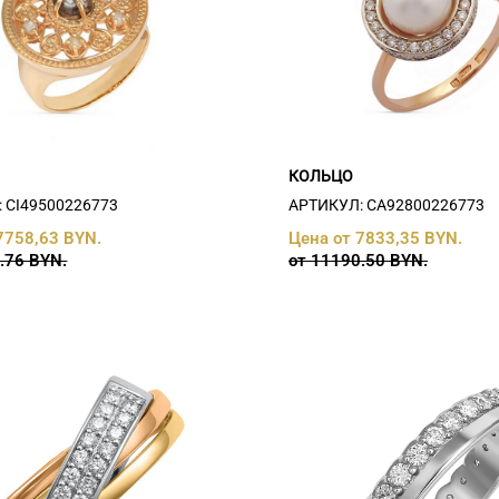
КОЛЬЦО
 СI49500226773
АРТИКУЛ: СA92800226773
7758,63 BYN.
Цена от 7833,35 BYN.
.76 BYN.
от 11190.50 BYN.