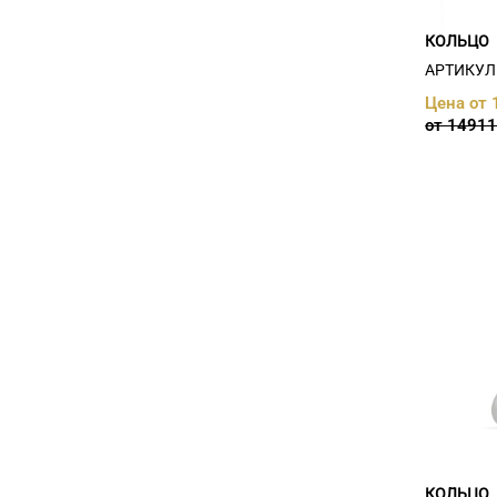
сапфир (
4
)
сапфир иск. (
4
)
КОЛЬЦО
сапфир иск., фианит (
15
)
АРТИКУЛ:
султанит иск. (
1
)
топаз (
10
)
Цена от 
Топаз нат., фианит (
1
)
от 14911
Топаз, фианит (
11
)
фианит (
162
)
хризолит (
1
)
цитрин (
3
)
Цитрин нат. (
1
)
Цитрин нат., фианит (
1
)
Цитрин, фианит (
5
)
Шпинель иск. (
1
)
КОЛЬЦО