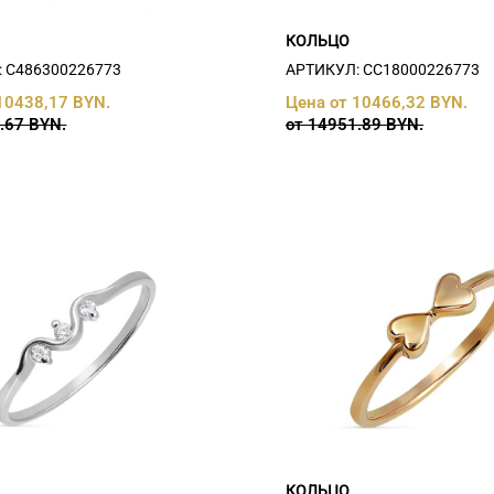
КОЛЬЦО
 С486300226773
АРТИКУЛ: СC18000226773
10438,17 BYN.
Цена от 10466,32 BYN.
.67 BYN.
от 14951.89 BYN.
КОЛЬЦО