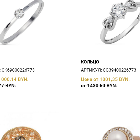
КОЛЬЦО
 СK69000226773
АРТИКУЛ: СG39400226773
1000,14 BYN.
Цена от 1001,35 BYN.
77 BYN.
от 1430.50 BYN.