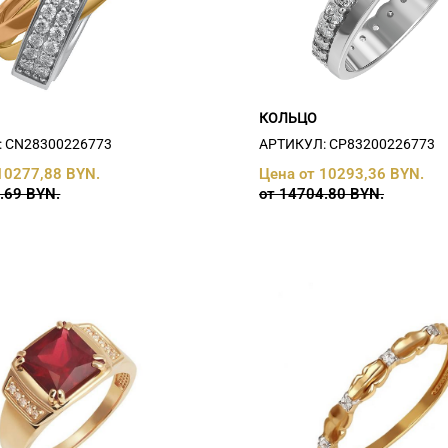
КОЛЬЦО
 СN28300226773
АРТИКУЛ: СP83200226773
10277,88 BYN.
Цена от 10293,36 BYN.
.69 BYN.
от 14704.80 BYN.