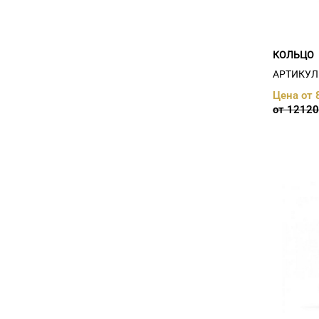
Бриллиант, хризолит
нат. (
1
)
Бриллиант, цитрин (
1
)
гранат (
3
)
КОЛЬЦО
гранат иск. (
2
)
Гранат нат., фианит (
2
)
АРТИКУЛ:
Гранат, фианит (
2
)
Цена от 
жемчуг (
16
)
от 12120
жемчуг, фианит (
16
)
изумруд (
1
)
изумруд иск. (
3
)
изумруд иск., фианит (
12
)
изумруд нат. (
1
)
иолит (
1
)
кварц (
1
)
Кварц, фианит (
1
)
раухтопаз (
3
)
Раухтопаз нат., фианит (
1
)
Раухтопаз, фианит (
3
)
Родолит (
2
)
рубин (
5
)
рубин иск., сапфир иск. (
1
)
рубин иск., фианит (
3
)