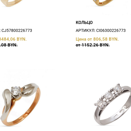
КОЛЬЦО
 СJ57800226773
АРТИКУЛ: СI06300226773
8484,06 BYN.
Цена от 806,58 BYN.
.08 BYN.
от 1152.26 BYN.