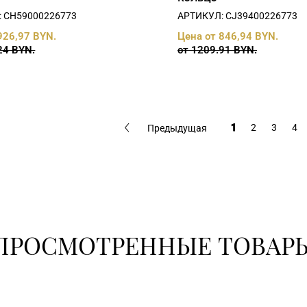
 СH59000226773
АРТИКУЛ: СJ39400226773
926,97 BYN.
Цена от 846,94 BYN.
24 BYN.
от 1209.91 BYN.
1
2
3
4
Предыдущая
ПРОСМОТРЕННЫЕ ТОВАР