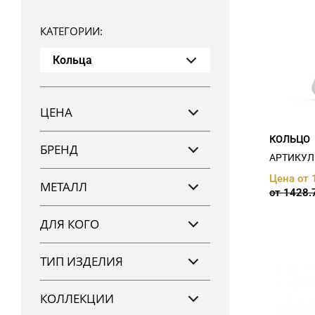
КАТЕГОРИИ:
Кольца
ЦЕНА
От
До
КОЛЬЦО
БРЕНД
АРТИКУЛ:
Цена от 
ATOLL (
1
)
МЕТАЛЛ
от 1428.
Sokolov (
1
)
Кристалл (
934
)
золото 585 (
935
)
Санис (
1
)
ДЛЯ КОГО
золото 750 (
1
)
серебро 925 (
1
)
женщин (
850
)
ТИП ИЗДЕЛИЯ
мужчин (
25
)
универсальное (
2
)
декоративные (
734
)
КОЛЛЕКЦИИ
Обручальное (
71
)