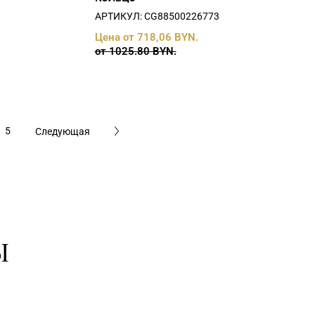
АРТИКУЛ: СG88500226773
Цена от 718,06 BYN.
от 1025.80 BYN.
5
Следующая
Ы