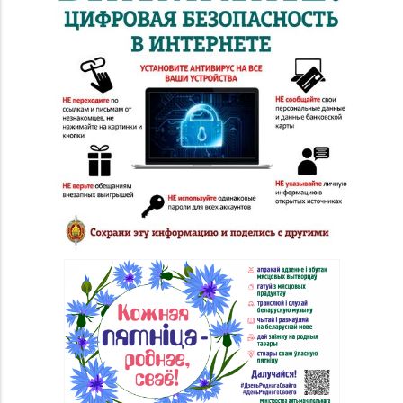
д. 21
Магазин
8 (0152) 55-12-37, 60-
№53 «Кристалл» г.
40-96
Гродно, ул. Горького,
д. 91
Магазин
№72 «БЕЛЮВЕЛИРТОРГ»
8 (0152) 39-58-49, 39-
г. Гродно, пр-т Я.
58-59
Купалы, д. 87 (ТРК
TRINITI)
Магазин
8 (01546) 5-51-54, 5-51-
№10 «Жемчужина» г.
99
Лида, ул. Советская, д.
28-39
Магазин №18 «Агат» г.
8 (01512) 9-27-07
Волковыск, ул.