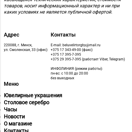
Магазин
товаров, носит информационный характер и ни при
№36 «Кристалл» г.
каких условиях не является публичной офертой.
8 (0232) 33-27-22
Гомель, пр-т Победы,
д. 3а
Магазин
Адрес
Контакты
8 (0232) 31-81-70, 35-
№38 «Кристалл» г.
220088, г. Минск,
E-mail: beluvelirtorgby@mail.ru
13-34
Гомель, ул. Советская,
ул. Смоленская, 33 (офис)
+375 17 343-49-00 (факс)
+375 17 395-7-395
д. 6-2а, пом.2а-108
+375 29 395-7-395 (работает Viber, Telegram)
Магазин
ИНФОЛИНИЯ
(режим работы):
№71 «Кристалл» г.
пн-вс: с 10:00 до 20:00
8 (0232) 20-19-55, 20-
без выходных
Гомель, ул. Ильича,
Меню
26-98
д. 333, пом. 136 (ТРЦ
Ювелирные украшения
«КРИСТАLL»)
Столовое серебро
Магазин №30 «Алмаз»
Часы
8 (02340) 3-80-66
г. Речица, ул.
Новости
Советская, д. 214Б-51
О магазине
Контакты