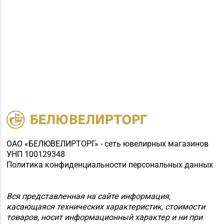
67А-1, часть пом. №А11
(ТЦ «Спутник»)
Магазин
№35 «Жемчужина» г.
8 (0177) 96-52-31, 96-
Борисов, пр-т
49-17
Революции, д. 19, пом.
1
Магазин
8 (0174) 23-58-02, 23-
№37 «Малахит» г.
58-03
Солигорск, ул. Ленина,
д. 49-160
ОАО «БЕЛЮВЕЛИРТОРГ» - сеть ювелирных магазинов
УНП 100129348
Магазин
Политика конфиденциальности персональных данных
№62 «БЕЛЮВЕЛИРТОРГ»
8 (01715) 6-80-02
г. Березино, ул.
Октябрьская, д. 2Б
Вся представленная на сайте информация,
касающаяся технических характеристик, стоимости
Магазин
товаров, носит информационный характер и ни при