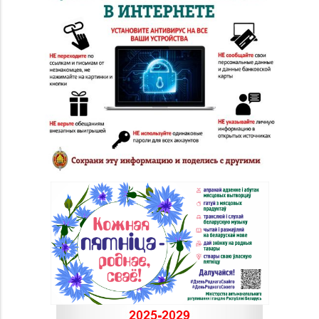
Сити»)
Магазин №17 «Топаз»
8 (0214) 43-86-46
г. Полоцк, пр-т Ф.
Скорины, д. 9, пом. 16
Магазин
№22 «Сапфир» г.
8 (0216) 51-20-11
Орша, ул.
Комсомольская, д. 9
Магазин
8 (0232) 33-63-06, 33-
№7 «Малахитовая
63-05, 33-63-07
шкатулка» г. Гомель,
пр-т Победы, д. 18
Магазин
№29 «БЕЛЮВЕЛИРТОРГ»
8 (0232) 26-06-31
г. Гомель, пр-т Ленина,
д. 12-87