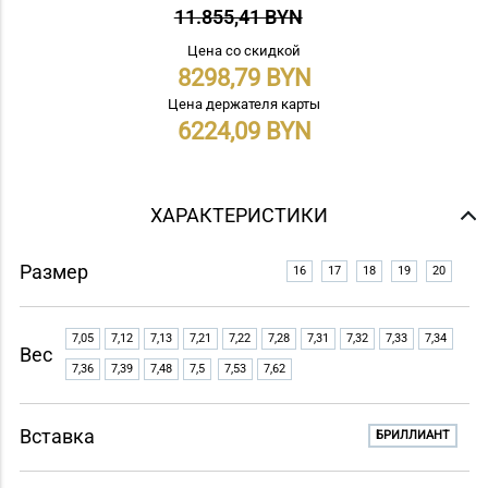
11.855,41 BYN
Цена со скидкой
8298,79
Цена держателя карты
6224,09
ХАРАКТЕРИСТИКИ
Размер
16
17
18
19
20
7,05
7,12
7,13
7,21
7,22
7,28
7,31
7,32
7,33
7,34
Вес
7,36
7,39
7,48
7,5
7,53
7,62
Вставка
БРИЛЛИАНТ