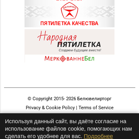
Магазин
№28 «Кристалл» г.
8 (0232) 56-93-18, 56-
Гомель, ул. Огоренко,
53-06
д. 33, торговое место
№30
Магазин
8 (0232) 31-81-70, 35-
№38 «Кристалл» г.
13-34
Гомель, ул. Советская,
д. 6-2а, пом.2а-108
Магазин
№71 «Кристалл» г.
8 (0232) 20-19-55, 20-
© Copyright 2015-
2026
Белювелирторг
Гомель, ул. Ильича,
26-98
Privacy & Cookie Policy | Terms of Service
д. 333, пом. 136 (ТРЦ
«КРИСТАLL»)
Разработка и продвижение
Используя данный сайт, вы даёте согласие на
использование файлов cookie, помогающих нам
Магазин
сделать его удобнее для вас.
Подробнее
№21 «Сапфир» г.