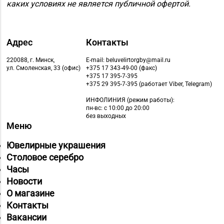
8 (01775) 5-99-23, 5-
№74 «БЕЛЮВЕЛИРТОРГ»
каких условиях не является публичной офертой.
99-24
г. Жодино, пр-т Ленина,
д. 20
Адрес
Контакты
Магазин
8 (0162) 32-25-26, 29-
№2 «Жемчужина» г.
220088, г. Минск,
E-mail: beluvelirtorgby@mail.ru
18-00, 29-18-01
Брест, ул. Советская,
ул. Смоленская, 33 (офис)
+375 17 343-49-00 (факс)
+375 17 395-7-395
д. 32-1А
+375 29 395-7-395 (работает Viber, Telegram)
Магазин
ИНФОЛИНИЯ
(режим работы):
пн-вс: с 10:00 до 20:00
№27 «Изумруд» г.
без выходных
8 (0162) 51-77-03
Брест, пр-т Машерова,
Меню
д. 42-38
Ювелирные украшения
Магазин
Столовое серебро
№59 «Кристалл» г.
Часы
8 (0162) 28-14-94
Брест, ул. Буденного,
Новости
47-1
О магазине
Контакты
Магазин №8 «Сапфир»
Вакансии
8 (0163) 67-68-03, 67-