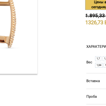
Цены а
сегодня
1.895,33
1326,73
ХАРАКТЕР
1,7
1
Вес
1,84
Вставка
Проба