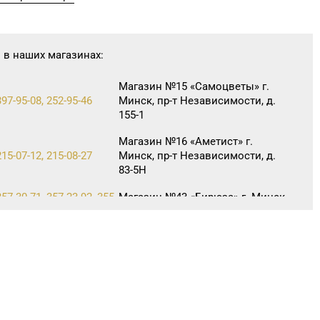
 в наших магазинах:
Магазин №15 «Самоцветы» г.
397-95-08, 252-95-46
Минск, пр-т Независимости, д.
155-1
Магазин №16 «Аметист» г.
215-07-12, 215-08-27
Минск, пр-т Независимости, д.
83-5Н
57-30-71, 357-23-92, 355-
Магазин №43 «Бирюза» г. Минск,
пр-т Пушкина, д. 67, пом. 2
Магазин №44 «Кристалл» г.
Минск, пр-т Независимости, д. 3-
247-29-04
2, пом. 403, верхний уровень
(ТЦ «Столица»)
16-64-54, 271-30-07, 271-
Магазин №46 «Кристалл» г.