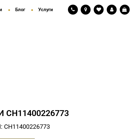
и
Блог
Услуги
И СH11400226773
: СH11400226773