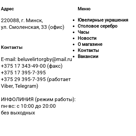
8 (017) 238
Адрес
Меню
220088, г. Минск,
Ювелирные украшения
8 (01643) 4
Столовое серебро
ул. Смоленская, 33 (офис)
Часы
Новости
8 (0163) 64
О магазине
Контакты
Контакты
Вакансии
E-mail: beluvelirtorgby@mail.ru
8 (0225) 7
+375 17 343-49-00 (факс)
+375 17 395-7-395
+375 29 395-7-395 (работает
8 (0165) 5
Viber, Telegram)
+375 (214)
ИНФОЛИНИЯ
(режим работы):
пн-вс: с 10:00 до 20:00
без выходных