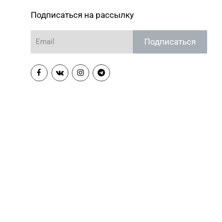
-21-88, 8 (017) 238-21-03
Минск, пр-т Независимости, д.
134, пом. 342
Подписаться на рассылку
Магазин №85 «БЕЛЮВЕЛИРТОРГ»
-27-30, 8 (01643) 4-27-32
Подписаться
г. Береза, ул. Ленина, д. 87
Магазин №88 «БЕЛЮВЕЛИРТОРГ»
-79-30, 64-79-73
г. Барановичи, ул. Ленина, 7-19
Магазин №90 «БЕЛЮВЕЛИРТОРГ»
3-21-31
г. Бобруйск, ул.
Социалистическая, д. 52
Магазин №91 "БЕЛЮВЕЛИРТОРГ"
2 31 30
г. Столин, ул. Советская,1а
Магазин №25 "БЕЛЮВЕЛИРТОРГ"
 74-67-75
г. Полоцк, ул. Богдановича,14