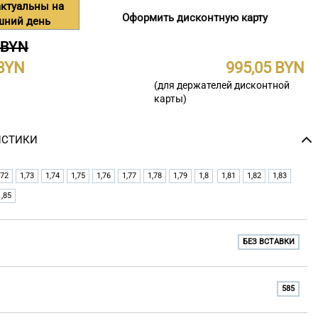
ктуальны на
Оформить дисконтную карту
шний день
 BYN
995,05
(для держателей дисконтной
карты)
ИСТИКИ
,72
1,73
1,74
1,75
1,76
1,77
1,78
1,79
1,8
1,81
1,82
1,83
1,85
БЕЗ ВСТАВКИ
585