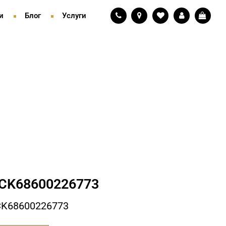
и
Блог
Услуги
СK68600226773
СK68600226773