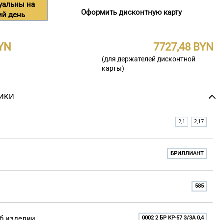
уальны на
Оформить дисконтную карту
ий день
7727,48
(для держателей дисконтной
карты)
ИКИ
2,1
2,17
БРИЛЛИАНТ
585
б изделии
0002 2 БР КР-57 3/3A 0,4