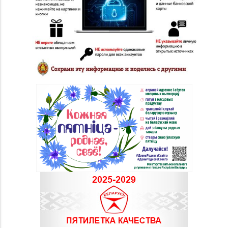
д. 40, пом. 56
Магазин
8 (0152) 62-26-47, 62-
№51 «Аметист» г.
26-48
Гродно, ул. Ленина, д.
24, пом. 3
Магазин
8 (0152) 71-83-72, 71-
№33 «Жемчужина» г.
83-70
Гродно, ул. Советская,
д. 21
Магазин
8 (0152) 55-12-37, 60-
№53 «Кристалл» г.
40-96
Гродно, ул. Горького,
д. 91
Магазин
№72 «БЕЛЮВЕЛИРТОРГ»
8 (0152) 39-58-49, 39-
г. Гродно, пр-т Я.
58-59