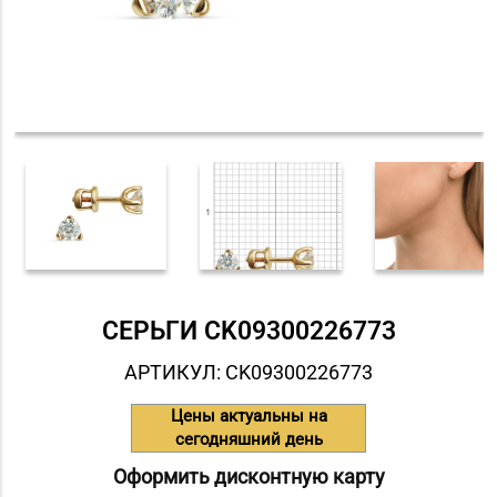
СЕРЬГИ СK09300226773
АРТИКУЛ: СK09300226773
Цены актуальны на
сегодняшний день
Оформить дисконтную карту