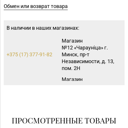
Обмен или возврат товара
В наличии в наших магазинах:
Магазин
№12 «Чараунiца» г.
+375 (17) 377-91-82
Минск, пр-т
Независимости, д. 13,
пом. 2Н
Магазин
№16 «Аметист» г.
+375 (17) 215-07-12,
Минск, пр-т
215-08-27
Независимости, д. 83-
5Н
Магазин
ПРОСМОТРЕННЫЕ ТОВАРЫ
+375 (17) 357-30-71,
№43 «Бирюза» г.