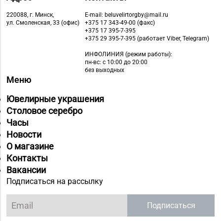
г. Гомель, пр-т Ленина,
д. 12-87
220088, г. Минск,
E-mail: beluvelirtorgby@mail.ru
ул. Смоленская, 33 (офис)
+375 17 343-49-00 (факс)
+375 17 395-7-395
Магазин
+375 29 395-7-395 (работает Viber, Telegram)
8 (0232) 31-81-70, 35-
№38 «Кристалл» г.
ИНФОЛИНИЯ
(режим работы):
13-34
Гомель, ул. Советская,
пн-вс: с 10:00 до 20:00
д. 6-2а, пом.2а-108
без выходных
Меню
Магазин
Ювелирные украшения
№71 «Кристалл» г.
8 (0232) 20-19-55, 20-
Столовое серебро
Гомель, ул. Ильича,
26-98
Часы
д. 333, пом. 136 (ТРЦ
Новости
«КРИСТАLL»)
О магазине
Магазин
Контакты
№21 «Сапфир» г.
Вакансии
8 (0236) 25-46-48
Мозырь, ул.
Подписаться на рассылку
Советская, д. 126-49
Подписаться
Магазин