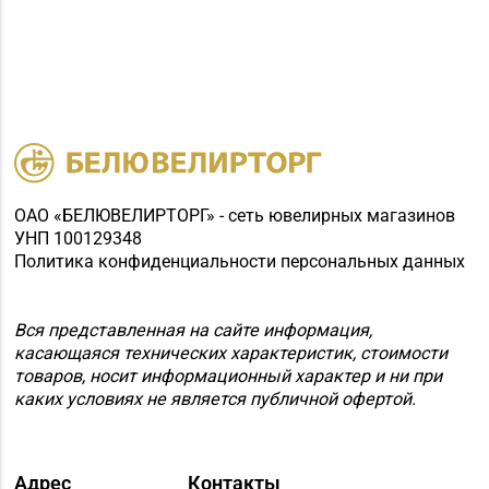
№58 DIAMOND г.
8 (0212) 61-85-16
Витебск, ул. Ленина, д.
26А (ТЦ «Марко-
Сити»)
Магазин №17 «Топаз»
8 (0214) 43-86-46
г. Полоцк, пр-т Ф.
Скорины, д. 9, пом. 16
ОАО «БЕЛЮВЕЛИРТОРГ» - сеть ювелирных магазинов
Магазин №48 «Рубин»
УНП 100129348
8 (02133) 6-84-34
г. Новолукомль, ул.
Политика конфиденциальности персональных данных
Набережная, д. 13
Магазин
Вся представленная на сайте информация,
8 (0232) 33-63-06, 33-
№7 «Малахитовая
касающаяся технических характеристик, стоимости
63-05, 33-63-07
шкатулка» г. Гомель,
товаров, носит информационный характер и ни при
каких условиях не является публичной офертой.
пр-т Победы, д. 18
Магазин
№29 «БЕЛЮВЕЛИРТОРГ»
Адрес
Контакты
8 (0232) 26-06-31