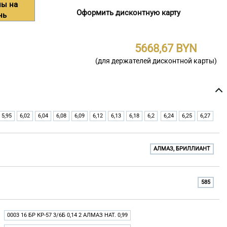
ны на
Оформить дисконтную карту
нь
5668,67
(для держателей дисконтной карты)
5,95
6,02
6,04
6,08
6,09
6,12
6,13
6,18
6,2
6,24
6,25
6,27
АЛМАЗ, БРИЛЛИАНТ
585
0003 16 БР КР-57 3/6Б 0,14 2 АЛМАЗ НАТ. 0,99