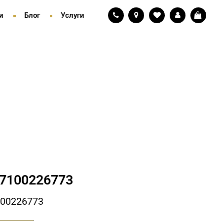
и
Блог
Услуги
7100226773
00226773