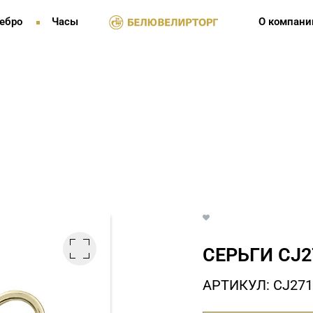
ебро
Часы
О компани
СЕРЬГИ СJ2
АРТИКУЛ: СJ271