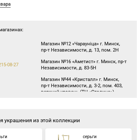
овара
магазинах:
Магазин №12 «Чараунiца» г. Минск,
пр-т Независимости, д. 13, пом. 2Н
Магазин №16 «Аметист» г. Минск, пр-т
215-08-27
Независимости, д. 83-5Н
Магазин №44 «Кристалл» г. Минск,
пр-т Независимости, д. 3-2, пом. 403,
верхний уровень (ТЦ «Столица»)
Магазин №45 «Кристалл» г. Минск, ул.
365-28-46
Комсомольская, д. 8-3Н
бя украшения из этой коллекции
Магазин №46 «Кристалл» г. Минск, ул.
271-30-07, 271-51-31
Козлова, д. 6-46
рьги
серьги
Магазин №23 «Яшма» г. Молодечно,