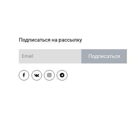
Магазин №3 «Янтарь» г. Бобруйск, ул.
66-67, 79-16-11
М. Горького, д. 7
Магазин №79 «БЕЛЮВЕЛИРТОРГ» г.
Минск, ул. Притыцкого, 156/1
(ТЦ «GreenCitу»)
Подписаться на рассылку
Магазин №82 «БЕЛЮВЕЛИРТОРГ» г.
Минск, пр-т Независимости, д. 134,
пом. 127
Подписаться
Магазин №83 «Кристалл» г. Минск,
(017) 238-21-03
пр-т Независимости, д. 134, пом. 342