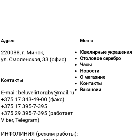
8 (0225) 72-70-40, 72-
8 (017) 238-83-81
Адрес
Меню
8 (017) 236-40-02
220088, г. Минск,
Ювелирные украшения
Столовое серебро
ул. Смоленская, 33 (офис)
Часы
Новости
8 (017) 238-21-88, 8 
О магазине
Контакты
Контакты
Вакансии
E-mail: beluvelirtorgby@mail.ru
+375 17 343-49-00 (факс)
+375 17 395-7-395
+375 29 395-7-395 (работает
Viber, Telegram)
ИНФОЛИНИЯ
(режим работы):