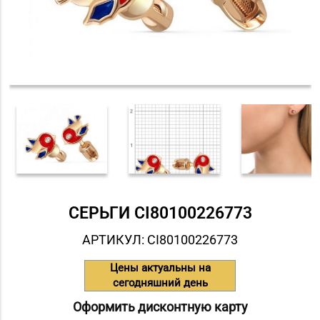
СЕРЬГИ СI80100226773
АРТИКУЛ: СI80100226773
Цены актуальны на
сегодняшний день
Оформить дисконтную карту