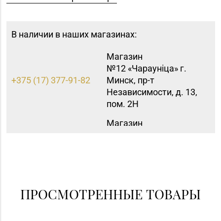
В наличии в наших магазинах:
Магазин
№12 «Чараунiца» г.
+375 (17) 377-91-82
Минск, пр-т
Независимости, д. 13,
пом. 2Н
Магазин
8 (0232) 33-63-06, 33-
№7 «Малахитовая
63-05, 33-63-07
шкатулка» г. Гомель,
пр-т Победы, д. 18
Магазин
№72 «БЕЛЮВЕЛИРТОРГ»
ПРОСМОТРЕННЫЕ ТОВАРЫ
8 (0152) 39-58-49, 39-
г. Гродно, пр-т Я.
58-59
Купалы, д. 87 (ТРК