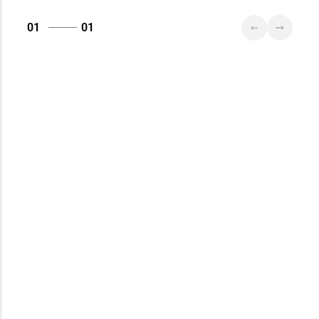
TRINITI)
01
01
Магазин
№83 «Кристалл» г.
8 (017) 238-21-88, 8
Минск, пр-т
(017) 238-21-03
Независимости, д.
134, пом. 342