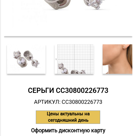
СЕРЬГИ СC30800226773
АРТИКУЛ: СC30800226773
Цены актуальны на
сегодняшний день
Оформить дисконтную карту