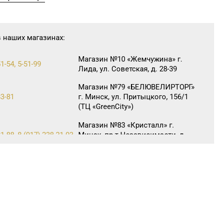
в наших магазинах:
Магазин №10 «Жемчужина» г.
1-54, 5-51-99
Лида, ул. Советская, д. 28-39
Магазин №79 «БЕЛЮВЕЛИРТОРГ»
83-81
г. Минск, ул. Притыцкого, 156/1
(ТЦ «GreenCitу»)
Магазин №83 «Кристалл» г.
1-88, 8 (017) 238-21-03
Минск, пр-т Независимости, д.
134, пом. 342
Магазин №85 «БЕЛЮВЕЛИРТОРГ»
7-30, 8 (01643) 4-27-32
г. Береза, ул. Ленина, д. 87
Магазин №91 "БЕЛЮВЕЛИРТОРГ"
31 30
г. Столин, ул. Советская,1а
Магазин №92 "БЕЛЮВЕЛИРТОРГ"