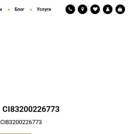
и
Блог
Услуги
 СI83200226773
СI83200226773