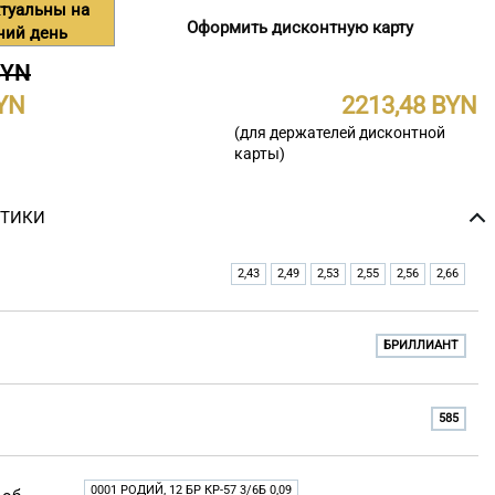
туальны на
Оформить дисконтную карту
ний день
BYN
2213,48
(для держателей дисконтной
карты)
СТИКИ
2,43
2,49
2,53
2,55
2,56
2,66
БРИЛЛИАНТ
585
0001 РОДИЙ, 12 БР КР-57 3/6Б 0,09