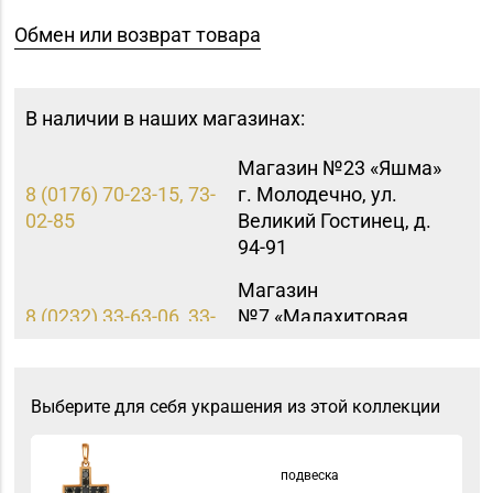
Обмен или возврат товара
В наличии в наших магазинах:
Магазин №23 «Яшма»
8 (0176) 70-23-15, 73-
г. Молодечно, ул.
02-85
Великий Гостинец, д.
94-91
Магазин
8 (0232) 33-63-06, 33-
№7 «Малахитовая
63-05, 33-63-07
шкатулка» г. Гомель,
пр-т Победы, д. 18
Выберите для себя украшения из этой коллекции
Магазин №5 «Бирюза»
8 (0152) 71-94-00, 71-
г. Гродно, ул. Ожешко,
94-01, 71-94-03
д. 40, пом. 56
подвеска