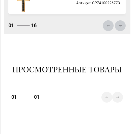
Артикул: СP74100226773
Магазин
№83 «Кристалл» г.
8 (017) 238-21-88, 8
Минск, пр-т
(017) 238-21-03
Независимости, д.
01
16
134, пом. 342
ПРОСМОТРЕННЫЕ ТОВАРЫ
01
01