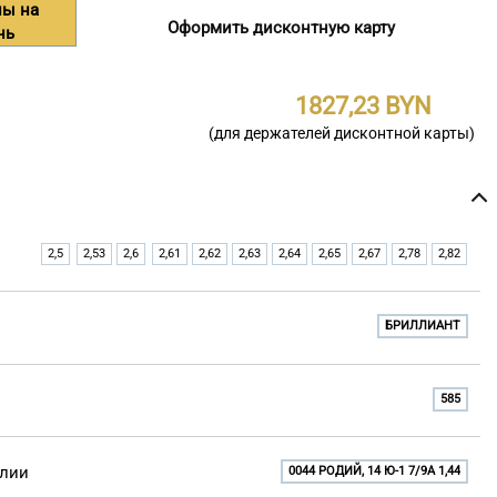
ны на
Оформить дисконтную карту
нь
1827,23
(для держателей дисконтной карты)
2,5
2,53
2,6
2,61
2,62
2,63
2,64
2,65
2,67
2,78
2,82
БРИЛЛИАНТ
585
елии
0044 РОДИЙ, 14 Ю-1 7/9A 1,44