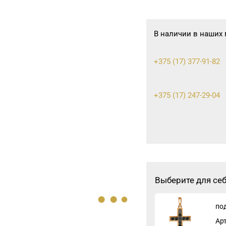
В наличии в наших 
+375 (17) 377-91-82
+375 (17) 247-29-04
+375 (17) 353-70-00, 
8 (0174) 23-58-02, 23
Выберите для се
по
8 (0162) 32-25-26, 29-
Ар