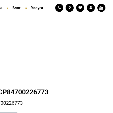
и
Блог
Услуги
СP84700226773
700226773