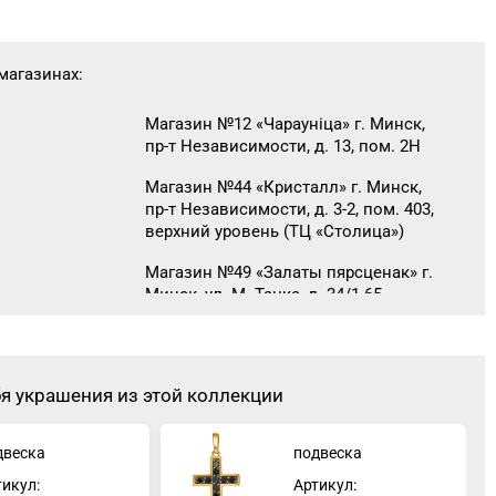
магазинах:
Магазин №12 «Чараунiца» г. Минск,
пр-т Независимости, д. 13, пом. 2Н
Магазин №44 «Кристалл» г. Минск,
пр-т Независимости, д. 3-2, пом. 403,
верхний уровень (ТЦ «Столица»)
Магазин №49 «Залаты пярсценак» г.
Минск, ул. М. Танка, д. 34/1-65
354-49-42
(временно приостановлены обменно-
скупочные операции)
Магазин №37 «Малахит» г. Солигорск,
-58-03
бя украшения из этой коллекции
ул. Ленина, д. 49-160
Магазин №2 «Жемчужина» г. Брест,
двеска
подвеска
18-00, 29-18-01
ул. Советская, д. 32-1А
тикул:
Артикул: