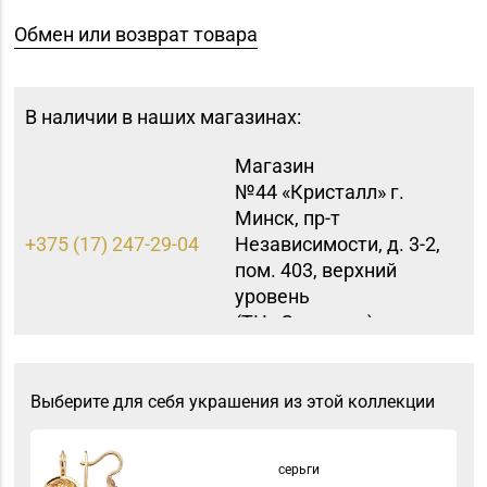
Обмен или возврат товара
В наличии в наших магазинах:
Магазин
№44 «Кристалл» г.
Минск, пр-т
+375 (17) 247-29-04
Независимости, д. 3-2,
пом. 403, верхний
уровень
(ТЦ «Столица»)
Магазин
№83 «Кристалл» г.
Выберите для себя украшения из этой коллекции
8 (017) 238-21-88, 8
Минск, пр-т
(017) 238-21-03
Независимости, д.
134, пом. 342
серьги