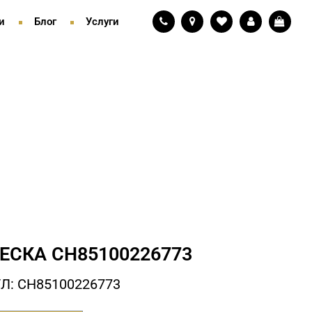
и
Блог
Услуги
ЕСКА СH85100226773
Л: СH85100226773