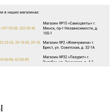
ии в наших магазинах:
Магазин №15 «Самоцветы» г.
 397-95-08, 252-95-46
Минск, пр-т Независимости, д.
155-1
32-25-26, 29-18-00, 29-18-
Магазин №2 «Жемчужина» г.
Брест, ул. Советская, д. 32-1А
Магазин №32 «Лазурит» г.
63-60-86, 62-60-85
Витебск, ул. Замковая, д. 4-2
Магазин №48 «Рубин» г.
 6-84-34
Новолукомль, ул. Набережная,
д. 13
Магазин №6 «Изумруд» г.
64-09-37, 64-09-42
Могилев, ул. Первомайская, д.
67
Ы
Магазин