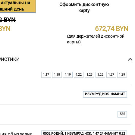
 актуальны на
Оформить дисконтную
яшний день
карту
2 BYN
672,74
(для держателей дисконтной
карты)
РИСТИКИ
1,17
1,18
1,19
1,22
1,23
1,26
1,27
1,29
ИЗУМРУД ИСК., ФИАНИТ
585
ия об изделии
0002 РОДИЙ, 1 ИЗУМРУД ИСК. 1,47 24 ФИАНИТ 0,22