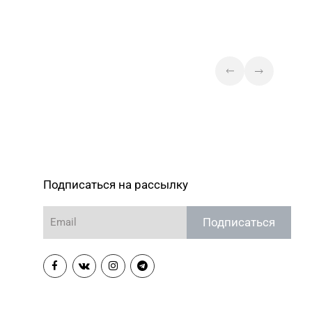
№73 «БЕЛЮВЕЛИРТОРГ» г.
64-05-78
Могилев, ул. Минское шоссе,
д. 31 (ТЦ «Парк Сити»)
Магазин
№76 «БЕЛЮВЕЛИРТОРГ» г.
 7-54-24
Дзержинск, ул. Минская, д. 45
(ТЦ DARIDA MALL)
Магазин
№79 «БЕЛЮВЕЛИРТОРГ» г.
38-83-81
Минск, ул. Притыцкого, 156/1
(ТЦ «GreenCitу»)
Подписаться на рассылку
Магазин №87
«БЕЛЮВЕЛИРТОРГ» г. Минск, ул.
 241-74-75, 241-74-79
Подписаться
Маяковского, 6
(ТЦ «Червенский»)
Магазин №89
«БЕЛЮВЕЛИРТОРГ» г. Пинск, ул.
66-02-63, 66-02-83
60 лет Октября, д. 19 (ТЦ
PinaPark)