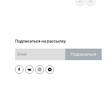
Магазин №5 «Бирюза» г. Гродно, ул.
94-01, 71-94-03
Ожешко, д. 40, пом. 56
Магазин №10 «Жемчужина» г. Лида,
1-99
ул. Советская, д. 28-39
Магазин №6 «Изумруд» г. Могилев,
-09-42
ул. Первомайская, д. 67
Подписаться на рассылку
Магазин №55 «Кристалл» г. Могилев,
-76-42
пр-т Пушкинский, д. 39
Подписаться
Магазин №83 «Кристалл» г. Минск,
(017) 238-21-03
пр-т Независимости, д. 134, пом. 342