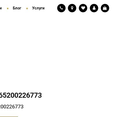
и
Блог
Услуги
65200226773
200226773