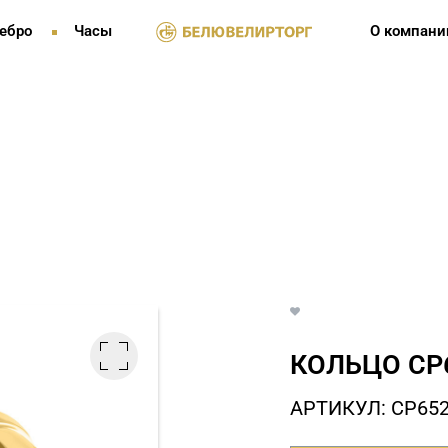
ебро
Часы
О компани
КОЛЬЦО СP
АРТИКУЛ: СP65