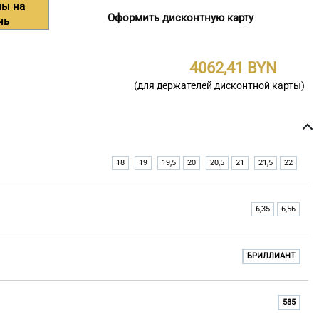
ны на
Оформить дисконтную карту
нь
4062,41
(для держателей дисконтной карты)
18
19
19,5
20
20,5
21
21,5
22
6,35
6,56
БРИЛЛИАНТ
585