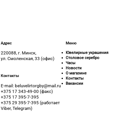
8 (0152) 71-94-00, 71-
8 (01546) 5-51-54, 5-5
8 (0222) 64-09-37, 64
Адрес
Меню
220088, г. Минск,
Ювелирные украшения
8 (0222) 42-76-70, 42
Столовое серебро
ул. Смоленская, 33 (офис)
Часы
Новости
8 (017) 238-21-88, 8 
О магазине
Контакты
Контакты
Вакансии
E-mail: beluvelirtorgby@mail.ru
+375 17 343-49-00 (факс)
+375 17 395-7-395
+375 29 395-7-395 (работает
Viber, Telegram)