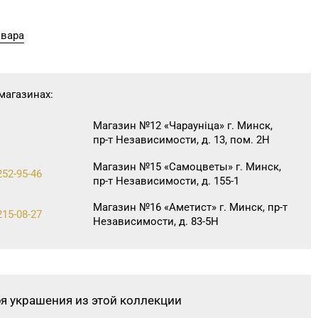
овара
магазинах:
Магазин №12 «Чараунiца» г. Минск,
пр-т Независимости, д. 13, пом. 2Н
Магазин №15 «Самоцветы» г. Минск,
252-95-46
пр-т Независимости, д. 155-1
Магазин №16 «Аметист» г. Минск, пр-т
215-08-27
Независимости, д. 83-5Н
Магазин №45 «Кристалл» г. Минск, ул.
365-28-46
Комсомольская, д. 8-3Н
Магазин №49 «Залаты пярсценак» г.
бя украшения из этой коллекции
Минск, ул. М. Танка, д. 34/1-65
354-49-42
(временно приостановлены обменно-