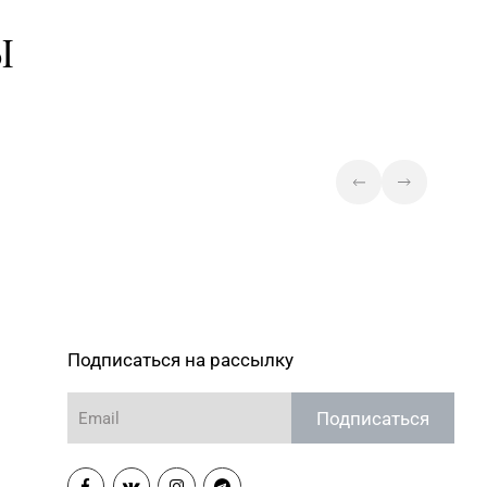
Магазин №20 «Кристалл» г.
Ы
30-04-05, 30-04-01
Гомель, ул. Интернациональная,
д. 48-3
Магазин
22-88-35, 8 (0232) 22-88-
№84 «БЕЛЮВЕЛИРТОРГ» г.
Гомель, ул. Гагарина, д. 65,
пом. 1 (ТЦ «Секрет»)
Магазин №92
"БЕЛЮВЕЛИРТОРГ" г. Могилев,
2) 77-39 00
пр-т Мира, 73/1, пом.140, ТРЦ
"SkyMall"
Подписаться на рассылку
Подписаться