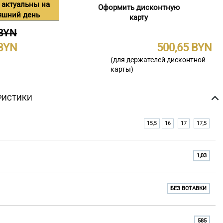
 актуальны на
Оформить дисконтную
яшний день
карту
 BYN
500,65
(для держателей дисконтной
карты)
РИСТИКИ
15,5
16
17
17,5
1,03
БЕЗ ВСТАВКИ
585