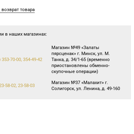
 возврат товара
ии в наших магазинах:
Магазин №49 «Залаты
пярсценак» г. Минск, ул. М.
 353-70-00, 354-49-42
Танка, д. 34/1-65 (временно
приостановлены обменно-
скупочные операции)
Магазин №37 «Малахит» г.
23-58-02, 23-58-03
Солигорск, ул. Ленина, д. 49-160
Магазин №59 «Кристалл» г.
28-14-94
Брест, ул. Буденного, 47-1
Магазин №8 «Сапфир» г.
67-68-03, 67-68-02
Барановичи, ул. Ленина, д. 15,
пом. 49