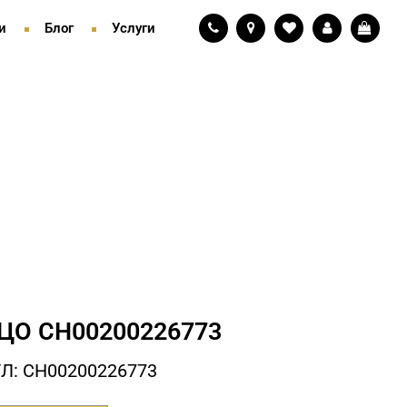
и
Блог
Услуги
ЦО СH00200226773
Л: СH00200226773