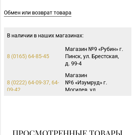
Обмен или возврат товара
В наличии в наших магазинах:
Магазин №9 «Рубин» г.
8 (0165) 64-85-45
Пинск, ул. Брестская,
д. 99-4
Магазин
8 (0222) 64-09-37, 64-
№6 «Изумруд» г.
09-42
Могилев, ул.
Первомайская, д. 67
Магазин
№77 «БЕЛЮВЕЛИРТОРГ»
8 (0154) 54-16-50
г. Лида, ул. Качана, д. 29
(ТРЦ LidaPark)
ПРОСМОТРЕННЫЕ ТОВАРЫ