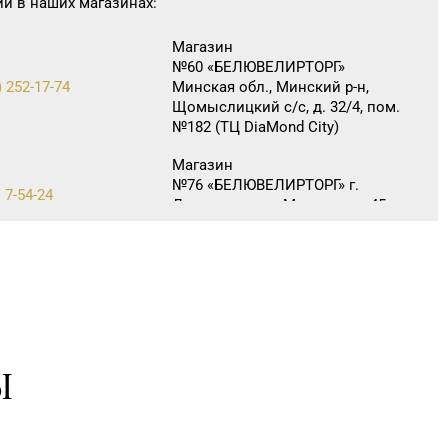
ии в наших магазинах:
Магазин
№60 «БЕЛЮВЕЛИРТОРГ»
) 252-17-74
Минская обл., Минский р-н,
Щомыслицкий с/с, д. 32/4, пом.
№182 (ТЦ DiaMond City)
Магазин
№76 «БЕЛЮВЕЛИРТОРГ» г.
 7-54-24
Дзержинск, ул. Минская, д. 45
(ТЦ DARIDA MALL)
Ы