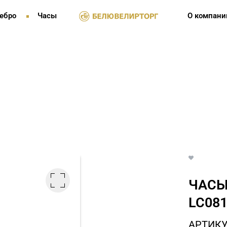
ебро
Часы
О компани
ЧАСЫ
LC081
АРТИКУЛ