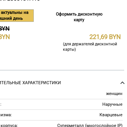
 актуальны на
Оформить дисконтную
яшний день
карту
 BYN
221,69
(для держателей дисконтной
карты)
ТЕЛЬНЫЕ ХАРАКТЕРИСТИКИ
женщин
:
Наручные
низма:
Кварцевые
корпуса:
Суперметалл (многослойное IP)