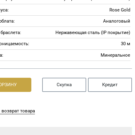
уса:
Rose Gold
рблата:
Аналоговый
браслета:
Нержавеющая сталь (IP покрытие)
оницаемость:
30 м
а:
Минеральное
КОРЗИНУ
Скупка
Кредит
 возврат товара