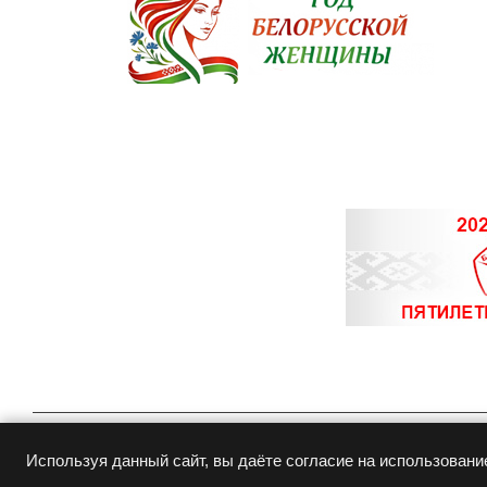
© Copyright 2015-
2026
Белювелирторг
Используя данный сайт, вы даёте согласие на использовани