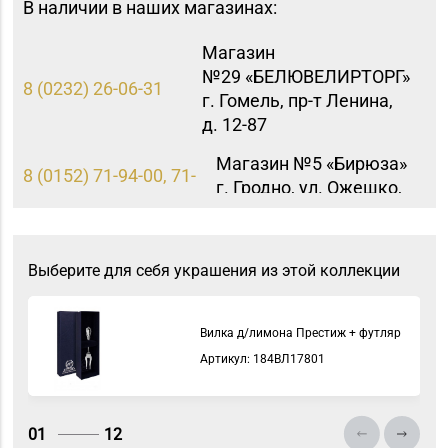
В наличии в наших магазинах:
Магазин
№29 «БЕЛЮВЕЛИРТОРГ»
8 (0232) 26-06-31
г. Гомель, пр-т Ленина,
д. 12-87
Магазин №5 «Бирюза»
8 (0152) 71-94-00, 71-
г. Гродно, ул. Ожешко,
94-01, 71-94-03
д. 40, пом. 56
Магазин №90
Выберите для себя украшения из этой коллекции
«БЕЛЮВЕЛИРТОРГ» г.
8 (0225) 73-21-31
Бобруйск, ул.
Социалистическая, д.
Вилка д/лимона Престиж + футляр
52
Артикул: 184ВЛ17801
01
12