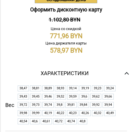
Оформить дисконтную карту
1.102,80 BYN
Цена со скидкой
771,96
Цена держателя карты
578,97
ХАРАКТЕРИСТИКИ
38,47
38,81
38,89
38,93
39,14
39,19
39,23
39,24
39,43
39,45
39,46
39,52
39,59
39,6
39,62
39,66
Вес
39,72
39,73
39,74
39,8
39,81
39,84
39,92
39,94
39,98
39,99
40,19
40,22
40,23
40,26
40,32
40,49
40,54
40,6
40,61
40,72
40,74
40,8