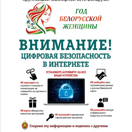
д. 3 (ТЦ «Шатилки»)
Магазин №5 «Бирюза»
8 (0152) 71-94-00, 71-
г. Гродно, ул. Ожешко,
94-01, 71-94-03
д. 40, пом. 56
Магазин
8 (0152) 62-26-47, 62-
№51 «Аметист» г.
26-48
Гродно, ул. Ленина, д.
24, пом. 3
Магазин
8 (0152) 71-83-72, 71-
№33 «Жемчужина» г.
83-70
Гродно, ул. Советская,
д. 21
Магазин
№72 «БЕЛЮВЕЛИРТОРГ»
8 (0152) 39-58-49, 39-
г. Гродно, пр-т Я.
58-59
Купалы, д. 87 (ТРК