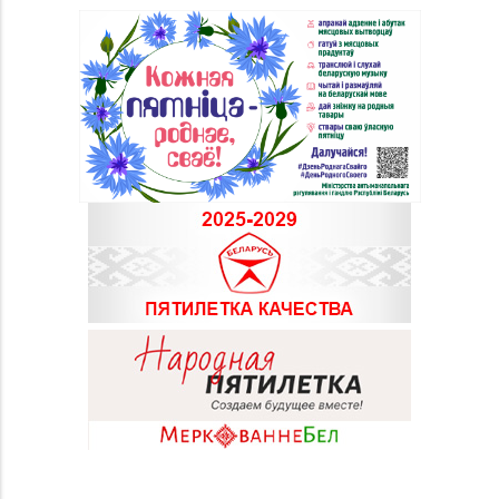
TRINITI)
Магазин
8 (01546) 5-51-54, 5-51-
№10 «Жемчужина» г.
99
Лида, ул. Советская, д.
28-39
Магазин №18 «Агат» г.
8 (01512) 9-27-07
Волковыск, ул.
Жолудева, д. 70
Магазин №41 «Рубин»
8 (01562) 6-58-05, 6-58-
г. Слоним, ул.
06
Красноармейская, д.
42, пом. 1
Магазин
8 (0222) 64-09-37, 64-
№6 «Изумруд» г.
09-42
Могилев, ул.
Первомайская, д. 67