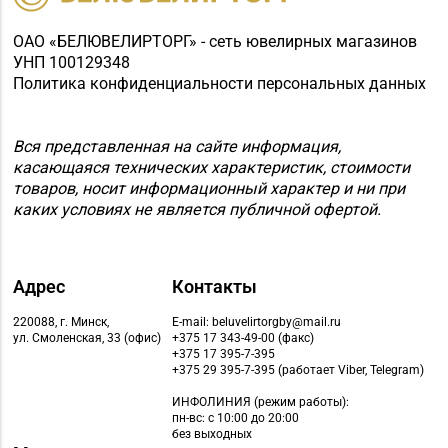
Магазин №48 «Рубин»
8 (02133) 6-84-34
г. Новолукомль, ул.
ОАО «БЕЛЮВЕЛИРТОРГ» - сеть ювелирных магазинов
Набережная, д. 13
УНП 100129348
Политика конфиденциальности персональных данных
Магазин
8 (0232) 33-63-06, 33-
№7 «Малахитовая
63-05, 33-63-07
шкатулка» г. Гомель,
Вся представленная на сайте информация,
пр-т Победы, д. 18
касающаяся технических характеристик, стоимости
товаров, носит информационный характер и ни при
Магазин
каких условиях не является публичной офертой.
№29 «БЕЛЮВЕЛИРТОРГ»
8 (0232) 26-06-31
г. Гомель, пр-т Ленина,
д. 12-87
Адрес
Контакты
Магазин
220088, г. Минск,
E-mail: beluvelirtorgby@mail.ru
№21 «Сапфир» г.
ул. Смоленская, 33 (офис)
+375 17 343-49-00 (факс)
8 (0236) 25-46-48
+375 17 395-7-395
Мозырь, ул.
+375 29 395-7-395 (работает Viber, Telegram)
Советская, д. 126-49
ИНФОЛИНИЯ
(режим работы):
пн-вс: с 10:00 до 20:00
Магазин
без выходных