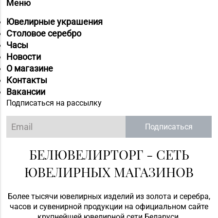
№70 «БЕЛЮВЕЛИРТОРГ»
Меню
г. Мозырь, ул.
8 (0236) 25-72-67
Ювелирные украшения
Нефтестроителей, д.
Столовое серебро
26/1,
Часы
пом. 12 (ТЦ Catapulta)
Новости
Магазин №30 «Алмаз»
О магазине
8 (02340) 3-80-66
г. Речица, ул.
Контакты
Советская, д. 214Б-51
Вакансии
Подписаться на рассылку
Магазин
№39 «Аметист» г.
Подписаться
8 (02334) 7-46-72
Жлобин, ул.
Первомайская, д. 45,
БЕЛЮВЕЛИРТОРГ - СЕТЬ
пом. 1А
ЮВЕЛИРНЫХ МАГАЗИНОВ
Магазин №69
«БЕЛЮВЕЛИРТОРГ» г.
8 (02342) 9-27-16, 9-25-
Более тысячи ювелирных изделий из золота и серебра,
Светлогорск,
60
часов и сувенирной продукции на официальном сайте
ул. 50 лет Октября,
крупнейшей ювелирной сети Беларуси.