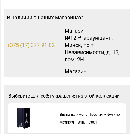
В наличии в наших магазинах:
Магазин
№12 «Чараунiца» г.
+375 (17) 377-91-82
Минск, пр-т
Независимости, д. 13,
пом. 2Н
Магазин
№15 «Самоцветы» г.
+375 (17) 397-95-08,
Минск, пр-т
252-95-46
Независимости, д.
Выберите для себя украшения из этой коллекции
155-1
Магазин
Вилка д/лимона Престиж + футляр
№16 «Аметист» г.
+375 (17) 215-07-12,
Артикул: 184ВЛ17801
Минск, пр-т
215-08-27
Независимости, д. 83-