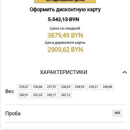
Оформить дисконтную карту
5.542,13 BYN
Цена со скидкой
3879,49
Цена держателя карты
2909,62
ХАРАКТЕРИСТИКИ
235,67
236,86
237,97
238,25
238,39
239,01
240,88
Вес
240,91
241,02
242,11
243,12
Проба
925