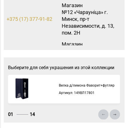
Магазин
№12 «Чараунiца» г.
+375 (17) 377-91-82
Минск, пр-т
Независимости, д. 13,
пом. 2Н
Магазин
8 (0174) 23-58-02, 23-
№37 «Малахит» г.
58-03
Солигорск, ул. Ленина,
д. 49-160
Выберите для себя украшения из этой коллекции
Магазин
8 (0162) 32-25-26, 29-
№2 «Жемчужина» г.
Вилка д/лимона Фаворит+футляр
18-00, 29-18-01
Брест, ул. Советская,
Артикул: 149ВЛ17801
д. 32-1А
Магазин №8 «Сапфир»
8 (0163) 67-68-03, 67-
г. Барановичи, ул.
01
14
68-02
Ленина, д. 15, пом. 49