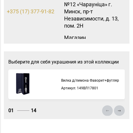
№12 «Чараунiца» г.
+375 (17) 377-91-82
Минск, пр-т
Независимости, д. 13,
пом. 2Н
Магазин
№16 «Аметист» г.
+375 (17) 215-07-12,
Минск, пр-т
215-08-27
Независимости, д. 83-
Выберите для себя украшения из этой коллекции
5Н
Магазин
Вилка д/лимона Фаворит+футляр
№44 «Кристалл» г.
Артикул: 149ВЛ17801
Минск, пр-т
+375 (17) 247-29-04
Независимости, д. 3-2,
пом. 403, верхний
01
14
уровень
(ТЦ «Столица»)
Магазин