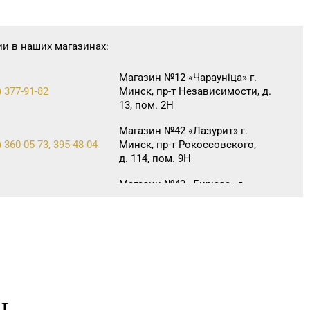
ии в наших магазинах:
Магазин №12 «Чараунiца» г.
) 377-91-82
Минск, пр-т Независимости, д.
13, пом. 2Н
Магазин №42 «Лазурит» г.
 360-05-73, 395-48-04
Минск, пр-т Рокоссовского,
д. 114, пом. 9Н
Магазин №43 «Бирюза» г.
 357-30-71, 357-23-92,
Минск, пр-т Пушкина, д. 67, пом.
0
2
 316-64-54, 271-30-07,
Магазин №46 «Кристалл» г.
1
Минск, ул. Козлова, д. 6-46
Магазин №49 «Залаты
пярсценак» г. Минск, ул. М.
 353-70-00, 354-49-42
Танка, д. 34/1-65 (временно