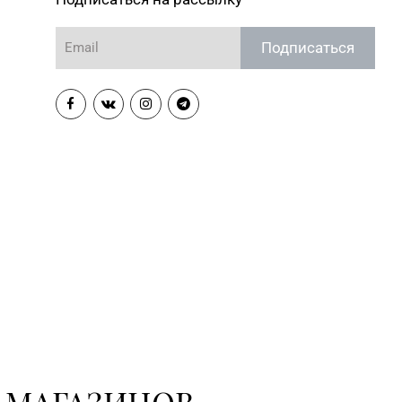
71-94-00, 71-94-01, 71-94-
Магазин №5 «Бирюза» г. Гродно,
Подписаться
ул. Ожешко, д. 40, пом. 56
Магазин №53 «Кристалл» г.
55-12-37, 60-40-96
Гродно, ул. Горького, д. 91
Магазин
№72 «БЕЛЮВЕЛИРТОРГ» г.
39-58-49, 39-58-59
Гродно, пр-т Я. Купалы, д. 87
(ТРК TRINITI)
Магазин №10 «Жемчужина» г.
 5-51-54, 5-51-99
Лида, ул. Советская, д. 28-39
Магазин №18 «Агат» г.
 9-27-07
Волковыск, ул. Жолудева, д. 70
Магазин
№63 «БЕЛЮВЕЛИРТОРГ» г.
 6-63-95
Новогрудок, ул. Мицкевича, д.
104Б, торговый зал № 7 (этаж
1 ТЦ HOLIDAY)