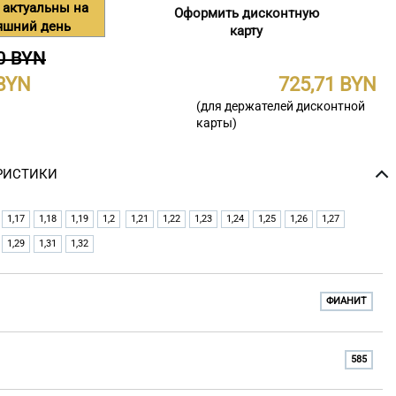
 актуальны на
Оформить дисконтную
яшний день
карту
0 BYN
725,71
(для держателей дисконтной
карты)
РИСТИКИ
1,17
1,18
1,19
1,2
1,21
1,22
1,23
1,24
1,25
1,26
1,27
1,29
1,31
1,32
ФИАНИТ
585