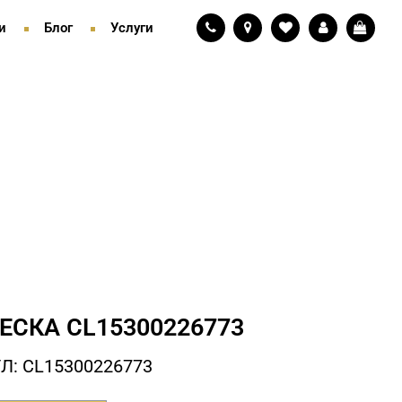
и
Блог
Услуги
ЕСКА СL15300226773
Л: СL15300226773