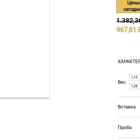
Цены
сегодн
1.382,3
967,61
ХАРАКТЕ
1,15
Вес
1,28
Вставка
Проба