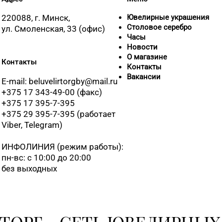
220088, г. Минск,
Ювелирные украшения
8 (0152) 
Столовое серебро
03
ул. Смоленская, 33 (офис)
Часы
Новости
8 (0152) 
О магазине
Контакты
Контакты
Вакансии
E-mail: beluvelirtorgby@mail.ru
8 (0152) 
+375 17 343-49-00 (факс)
+375 17 395-7-395
+375 29 395-7-395 (работает
Viber, Telegram)
8 (01546)
ИНФОЛИНИЯ
(режим работы):
8 (01512)
пн-вс: с 10:00 до 20:00
без выходных
8 (01597)