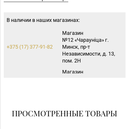
В наличии в наших магазинах:
Магазин
№12 «Чараунiца» г.
+375 (17) 377-91-82
Минск, пр-т
Независимости, д. 13,
пом. 2Н
Магазин
№16 «Аметист» г.
+375 (17) 215-07-12,
Минск, пр-т
215-08-27
Независимости, д. 83-
5Н
Магазин
ПРОСМОТРЕННЫЕ ТОВАРЫ
+375 (17) 357-30-71,
№43 «Бирюза» г.
357-23-92, 355-30-00
Минск, пр-т Пушкина,