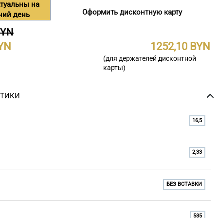
туальны на
Оформить дисконтную карту
ний день
BYN
1252,10
(для держателей дисконтной
карты)
СТИКИ
16,5
2,33
БЕЗ ВСТАВКИ
585