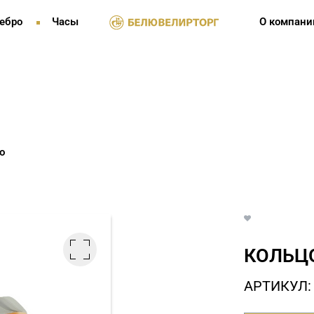
ебро
Часы
О компани
о
КОЛЬЦО
АРТИКУЛ: