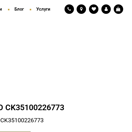
и
Блог
Услуги
 СK35100226773
 СK35100226773