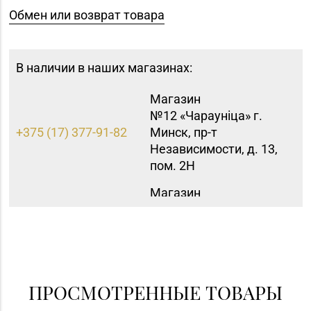
Обмен или возврат товара
В наличии в наших магазинах:
Магазин
№12 «Чараунiца» г.
+375 (17) 377-91-82
Минск, пр-т
Независимости, д. 13,
пом. 2Н
Магазин
+375 (17) 357-30-71,
№43 «Бирюза» г.
357-23-92, 355-30-00
Минск, пр-т Пушкина,
д. 67, пом. 2
Магазин №8 «Сапфир»
8 (0163) 67-68-03, 67-
г. Барановичи, ул.
ПРОСМОТРЕННЫЕ ТОВАРЫ
68-02
Ленина, д. 15, пом. 49