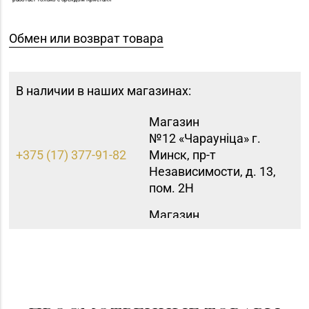
Обмен или возврат товара
В наличии в наших магазинах:
Магазин
№12 «Чараунiца» г.
+375 (17) 377-91-82
Минск, пр-т
Независимости, д. 13,
пом. 2Н
Магазин
№16 «Аметист» г.
+375 (17) 215-07-12,
Минск, пр-т
215-08-27
Независимости, д. 83-
5Н
Магазин