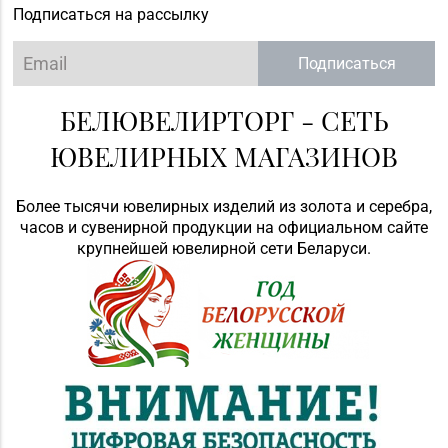
Подписаться на рассылку
№82 «БЕЛЮВЕЛИРТОРГ»
8 (017) 236-40-02
г. Минск, пр-т
Подписаться
Независимости, д. 134,
пом. 127
БЕЛЮВЕЛИРТОРГ - СЕТЬ
Магазин №91
ЮВЕЛИРНЫХ МАГАЗИНОВ
"БЕЛЮВЕЛИРТОРГ" г.
8 (0165) 52 31 30
Столин, ул.
Советская,1а
Более тысячи ювелирных изделий из золота и серебра,
часов и сувенирной продукции на официальном сайте
Магазин №92
крупнейшей ювелирной сети Беларуси.
"БЕЛЮВЕЛИРТОРГ" г.
+375 (222) 77-39 00
Могилев, пр-т Мира,
73/1, пом.140, ТРЦ
"SkyMall"