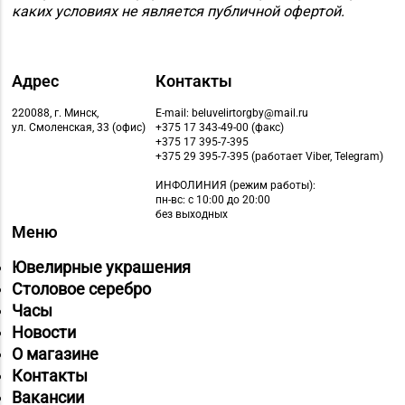
г. Бобруйск, ул. М.
каких условиях не является публичной офертой.
66-67, 79-16-11
Горького, д. 7
Магазин
№76 «БЕЛЮВЕЛИРТОРГ»
Адрес
Контакты
8 (01716) 7-54-24
г. Дзержинск, ул.
220088, г. Минск,
E-mail: beluvelirtorgby@mail.ru
Минская, д. 45 (ТЦ
ул. Смоленская, 33 (офис)
+375 17 343-49-00 (факс)
+375 17 395-7-395
DARIDA MALL)
+375 29 395-7-395 (работает Viber, Telegram)
Магазин
ИНФОЛИНИЯ
(режим работы):
№78 «БЕЛЮВЕЛИРТОРГ»
пн-вс: с 10:00 до 20:00
8 (01774) 25-9-85
без выходных
г. Логойск, ул. Победы,
Меню
д. 44а (ТРЦ Darida mall)
Ювелирные украшения
Магазин
Столовое серебро
№79 «БЕЛЮВЕЛИРТОРГ»
Часы
8 (017) 238-83-81
г. Минск, ул.
Новости
Притыцкого, 156/1
О магазине
(ТЦ «GreenCitу»)
Контакты
Вакансии
Магазин