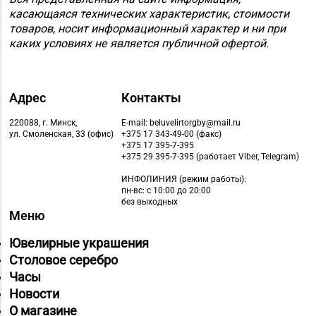
касающаяся технических характеристик, стоимости
№58 DIAMOND г.
товаров, носит информационный характер и ни при
8 (0212) 61-85-16
Витебск, ул. Ленина, д.
каких условиях не является публичной офертой.
26А (ТЦ «Марко-
Сити»)
Магазин №17 «Топаз»
Адрес
Контакты
8 (0214) 43-86-46
г. Полоцк, пр-т Ф.
220088, г. Минск,
E-mail: beluvelirtorgby@mail.ru
Скорины, д. 9, пом. 16
ул. Смоленская, 33 (офис)
+375 17 343-49-00 (факс)
+375 17 395-7-395
Магазин
+375 29 395-7-395 (работает Viber, Telegram)
№22 «Сапфир» г.
8 (0216) 51-20-11
ИНФОЛИНИЯ
(режим работы):
Орша, ул.
пн-вс: с 10:00 до 20:00
без выходных
Комсомольская, д. 9
Меню
Магазин
Ювелирные украшения
№20 «Кристалл» г.
8 (0232) 30-04-05, 30-
Столовое серебро
Гомель, ул.
04-01
Часы
Интернациональная,
Новости
д. 48-3
О магазине