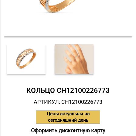
КОЛЬЦО СH12100226773
АРТИКУЛ: СH12100226773
Цены актуальны на
сегодняшний день
Оформить дисконтную карту