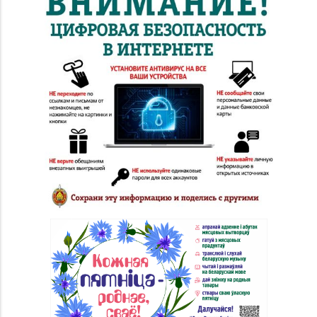
Магазин №69
«БЕЛЮВЕЛИРТОРГ» г.
8 (02342) 9-27-16, 9-25-
Светлогорск,
60
ул. 50 лет Октября,
д. 3 (ТЦ «Шатилки»)
Магазин
8 (0152) 62-26-47, 62-
№51 «Аметист» г.
26-48
Гродно, ул. Ленина, д.
24, пом. 3
Магазин
№72 «БЕЛЮВЕЛИРТОРГ»
8 (0152) 39-58-49, 39-
г. Гродно, пр-т Я.
58-59
Купалы, д. 87 (ТРК
TRINITI)
Магазин
8 (01546) 5-51-54, 5-51-
№10 «Жемчужина» г.
99
Лида, ул. Советская, д.