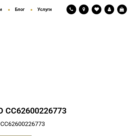
и
Блог
Услуги
 СC62600226773
 СC62600226773