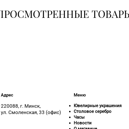
ПРОСМОТРЕННЫЕ ТОВАР
+375 (17) 39
8 (0176) 70-2
8 (01795) 2-
8 (0177) 96-5
Адрес
Меню
8 (0174) 23-5
220088, г. Минск,
Ювелирные украшения
Столовое серебро
ул. Смоленская, 33 (офис)
8 (01713) 4-
Часы
Новости
О магазине