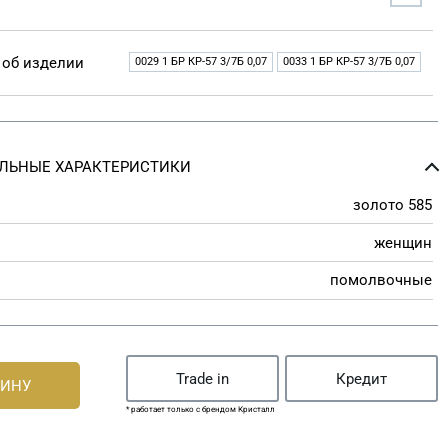
об изделии
0029 1 БР КР-57 3/7Б 0,07
0033 1 БР КР-57 3/7Б 0,07
ЛЬНЫЕ ХАРАКТЕРИСТИКИ
золото 585
женщин
помолвочные
Trade in
Кредит
ЗИНУ
* работает только с брендом Кристалл