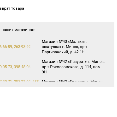
зврат товара
в наших магазинах:
Магазин №40 «Малахит.
6-66-89, 263-93-92
шкатулка» г. Минск, пр-т
Партизанский, д. 42-1Н
Магазин №42 «Лазурит» г. Минск,
0-05-73, 395-48-04
пр-т Рокоссовского, д. 114, пом.
9Н
7-30-71, 357-23-92, 355-
Магазин №43 «Бирюза» г. Минск,
пр-т Пушкина, д. 67, пом. 2
Магазин №60 «БЕЛЮВЕЛИРТОРГ»
Минская обл., Минский р-н,
2-17-74
Щомыслицкий с/с, д. 32/4, пом.
№182 (ТЦ DiaMond City)