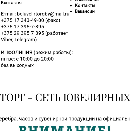
Контакты
Контакты
8 (01775) 5-9
Вакансии
E-mail: beluvelirtorgby@mail.ru
+375 17 343-49-00 (факс)
+375 17 395-7-395
8 (0163) 67-6
+375 29 395-7-395 (работает
Viber, Telegram)
8 (0165) 64-
ИНФОЛИНИЯ
(режим работы):
пн-вс: с 10:00 до 20:00
8 (01642) 3-
без выходных
8 (01632) 4-4
ТОРГ - СЕТЬ ЮВЕЛИРНЫХ
8 (0214) 43-
еребра, часов и сувенирной продукции на официаль
8 (0216) 51-