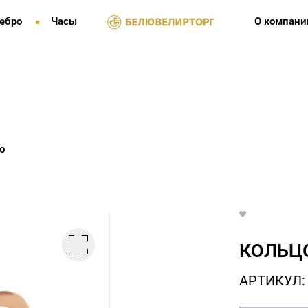
ебро
Часы
О компани
о
КОЛЬЦО
АРТИКУЛ: