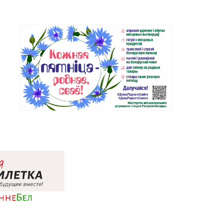
Магазин №70 «БЕЛЮВЕЛИРТОРГ»
72-67
г. Мозырь, ул. Нефтестроителей,
д. 26/1, пом. 12 (ТЦ Catapulta)
Магазин №51 «Аметист» г. Гродно,
6-47, 62-26-48
ул. Ленина, д. 24, пом. 3
Магазин №72 «БЕЛЮВЕЛИРТОРГ»
8-49, 39-58-59
г. Гродно, пр-т Я. Купалы, д. 87
(ТРК TRINITI)
Магазин №10 «Жемчужина» г.
1-54, 5-51-99
Лида, ул. Советская, д. 28-39
Магазин №65 «БЕЛЮВЕЛИРТОРГ»
7-11, 7-67-17
г. Щучин, ул. Октябрьская, д. 13
Магазин №76 «БЕЛЮВЕЛИРТОРГ»
54-24
г. Дзержинск, ул. Минская, д. 45
(ТЦ DARIDA MALL)
Магазин №78 «БЕЛЮВЕЛИРТОРГ»
-9-85
г. Логойск, ул. Победы, д. 44а