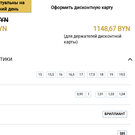
туальны на
Оформить дисконтную карту
ний день
BYN
1148,67
(для держателей дисконтной
карты)
СТИКИ
15
15,5
16
16,5
17
17,5
18
19
19,5
0,95
1
1,01
1,03
1,04
БРИЛЛИАНТ
585