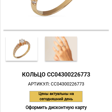
КОЛЬЦО СC04300226773
АРТИКУЛ: СC04300226773
Цены актуальны на
сегодняшний день
Оформить дисконтную карту