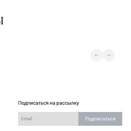
26/1, пом. 12 (ТЦ Catapulta)
Магазин №6 «Изумруд» г.
Ы
64-09-37, 64-09-42
Могилев, ул. Первомайская, д.
67
72-70-40, 72-66-67, 79-16-
Магазин №3 «Янтарь» г.
Бобруйск, ул. М. Горького, д. 7
Магазин №89
«БЕЛЮВЕЛИРТОРГ» г. Пинск, ул.
66-02-63, 66-02-83
60 лет Октября, д. 19 (ТЦ
PinaPark)
Подписаться на рассылку
Подписаться