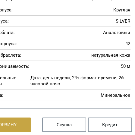
рпуса:
Круглая
уса:
SILVER
рблата:
Аналоговый
корпуса:
42
браслета:
натуральная кожа
оницаемость:
50 м
тельные
Дата, день недели, 24ч формат времени, 2й
ы:
часовой пояс
а:
Минеральное
КОРЗИНУ
Скупка
Кредит