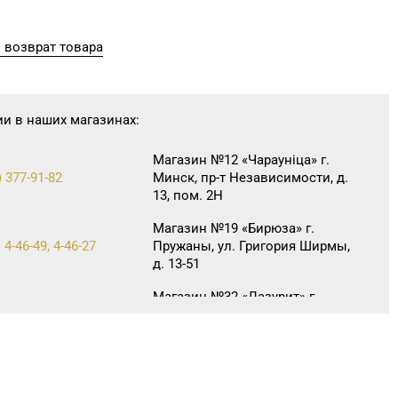
 возврат товара
ии в наших магазинах:
Магазин №12 «Чараунiца» г.
) 377-91-82
Минск, пр-т Независимости, д.
13, пом. 2Н
Магазин №19 «Бирюза» г.
 4-46-49, 4-46-27
Пружаны, ул. Григория Ширмы,
д. 13-51
Магазин №32 «Лазурит» г.
63-60-86, 62-60-85
Витебск, ул. Замковая, д. 4-2
Магазин
№70 «БЕЛЮВЕЛИРТОРГ» г.
25-72-67
Мозырь, ул. Нефтестроителей, д.