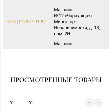
Магазин
№12 «Чараунiца» г.
+375 (17) 377-91-82
Минск, пр-т
Независимости, д. 13,
пом. 2Н
Магазин
№40 «Малахит.
+375 (17) 396-66-89,
шкатулка» г. Минск,
263-93-92
пр-т Партизанский, д.
42-1Н
Магазин
ПРОСМОТРЕННЫЕ ТОВАРЫ
№42 «Лазурит» г.
+375 (17) 360-05-73,
Минск, пр-т
395-48-04
Рокоссовского, д. 114,
пом. 9Н
01
01
Магазин