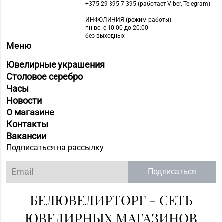
+375 29 395-7-395 (работает Viber, Telegram)
№22 «Сапфир» г.
8 (0216) 51-20-11
ИНФОЛИНИЯ
(режим работы):
Орша, ул.
пн-вс: с 10:00 до 20:00
Комсомольская, д. 9
без выходных
Меню
Магазин №24 «Рубин»
8 (0214) 75-32-39, 75-
Ювелирные украшения
г. Новополоцк, ул.
30-39
Столовое серебро
Молодежная, д. 72
Часы
Магазин №48 «Рубин»
Новости
8 (02133) 6-84-34
г. Новолукомль, ул.
О магазине
Набережная, д. 13
Контакты
Вакансии
Магазин
Подписаться на рассылку
8 (0232) 33-63-06, 33-
№7 «Малахитовая
63-05, 33-63-07
шкатулка» г. Гомель,
Подписаться
пр-т Победы, д. 18
БЕЛЮВЕЛИРТОРГ - СЕТЬ
Магазин
№29 «БЕЛЮВЕЛИРТОРГ»
ЮВЕЛИРНЫХ МАГАЗИНОВ
8 (0232) 26-06-31
г. Гомель, пр-т Ленина,