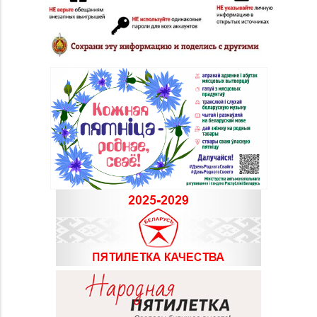
94-01, 71-94-03
д. 40, пом. 56
Магазин
8 (0152) 71-83-72, 71-
№33 «Жемчужина» г.
83-70
Гродно, ул. Советская,
д. 21
Магазин
8 (0152) 55-12-37, 60-
№53 «Кристалл» г.
40-96
Гродно, ул. Горького,
д. 91
Магазин
8 (01546) 5-51-54, 5-51-
№10 «Жемчужина» г.
99
Лида, ул. Советская, д.
28-39
Магазин №41 «Рубин»
8 (01562) 6-58-05, 6-58-
г. Слоним, ул.
06
Красноармейская, д.