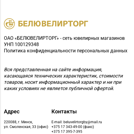
Магазин №8 «Сапфир»
8 (0163) 67-68-03, 67-
г. Барановичи, ул.
68-02
Ленина, д. 15, пом. 49
Магазин №9 «Рубин» г.
ОАО «БЕЛЮВЕЛИРТОРГ» - сеть ювелирных магазинов
8 (0165) 64-85-45
Пинск, ул. Брестская,
УНП 100129348
д. 99-4
Политика конфиденциальности персональных данных
Магазин
8 (01632) 4-46-49, 4-46-
№19 «Бирюза» г.
Вся представленная на сайте информация,
27
Пружаны, ул. Григория
касающаяся технических характеристик, стоимости
Ширмы, д. 13-51
товаров, носит информационный характер и ни при
каких условиях не является публичной офертой.
Магазин
№58 DIAMOND г.
8 (0212) 61-85-16
Витебск, ул. Ленина, д.
Адрес
Контакты
26А (ТЦ «Марко-
Сити»)
220088, г. Минск,
E-mail: beluvelirtorgby@mail.ru
ул. Смоленская, 33 (офис)
+375 17 343-49-00 (факс)
+375 17 395-7-395
Магазин