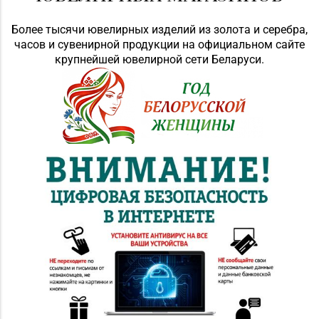
д. 12-87
Более тысячи ювелирных изделий из золота и серебра,
Магазин
часов и сувенирной продукции на официальном сайте
№28 «Кристалл» г.
крупнейшей ювелирной сети Беларуси.
8 (0232) 56-93-18, 56-
Гомель, ул. Огоренко,
53-06
д. 33, торговое место
№30
Магазин
8 (0232) 31-81-70, 35-
№38 «Кристалл» г.
13-34
Гомель, ул. Советская,
д. 6-2а, пом.2а-108
Магазин
№21 «Сапфир» г.
8 (0236) 25-46-48
Мозырь, ул.
Советская, д. 126-49
Магазин №5 «Бирюза»
8 (0152) 71-94-00, 71-
г. Гродно, ул. Ожешко,