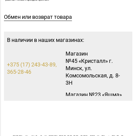
Обмен или возврат товара
В наличии в наших магазинах:
Магазин
№45 «Кристалл» г.
+375 (17) 243-43-89,
Минск, ул.
365-28-46
Комсомольская, д. 8-
3Н
Магазин №23 «Яшма»
8 (0176) 70-23-15, 73-
г. Молодечно, ул.
02-85
Великий Гостинец, д.
94-91
Магазин
8 (0174) 23-58-02, 23-
№37 «Малахит» г.