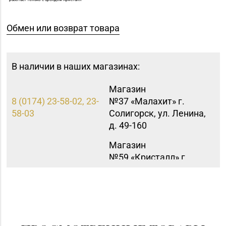
Обмен или возврат товара
В наличии в наших магазинах:
Магазин
8 (0174) 23-58-02, 23-
№37 «Малахит» г.
58-03
Солигорск, ул. Ленина,
д. 49-160
Магазин
№59 «Кристалл» г.
8 (0162) 28-14-94
Брест, ул. Буденного,
47-1
Магазин
№22 «Сапфир» г.
8 (0216) 51-20-11
Орша, ул.