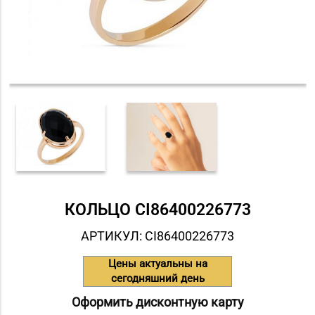
КОЛЬЦО СI86400226773
АРТИКУЛ: СI86400226773
Цены актуальны на
сегодняшний день
Оформить дисконтную карту