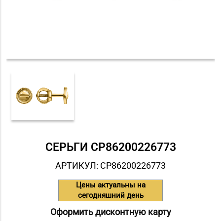
СЕРЬГИ СP86200226773
АРТИКУЛ: СP86200226773
Цены актуальны на
сегодняшний день
Оформить дисконтную карту