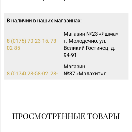
В наличии в наших магазинах:
Магазин №23 «Яшма»
8 (0176) 70-23-15, 73-
г. Молодечно, ул.
02-85
Великий Гостинец, д.
94-91
Магазин
8 (0174) 23-58-02, 23-
№37 «Малахит» г.
58-03
Солигорск, ул. Ленина,
д. 49-160
Магазин
№39 «Аметист» г.
8 (02334) 7-46-72
Жлобин, ул.
ПРОСМОТРЕННЫЕ ТОВАРЫ
Первомайская, д. 45,
пом. 1А