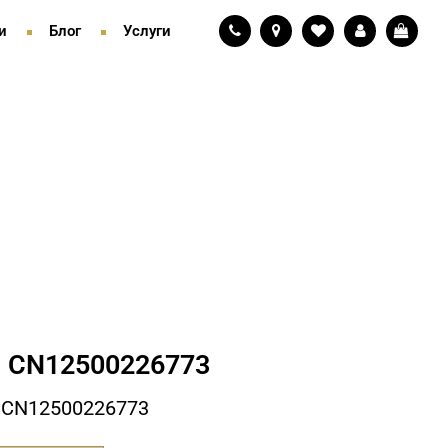
и
Блог
Услуги
 СN12500226773
 СN12500226773