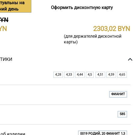
туальны на
Оформить дисконтную карту
ний день
BYN
2303,02
(для держателей дисконтной
карты)
СТИКИ
4,28
4,33
4,44
4,5
4,51
4,59
4,65
ФИАНИТ
585
об изделии
0019 РОДИЙ, 20 ФИАНИТ 1,3