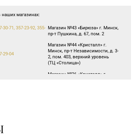
в наших магазинах:
7-30-71, 357-23-92, 355-
Магазин №43 «Бирюза» г. Минск,
пр-т Пушкина, д. 67, пом. 2
Магазин №44 «Кристалл» г.
Минск, пр-т Независимости, д. 3-
7-29-04
2, пом. 403, верхний уровень
(ТЦ «Столица»)
Магазин №36 «Кристалл» г.
27-22
Гомель, пр-т Победы, д. 3а
Магазин №71 «Кристалл» г.
9-55, 20-26-98
Гомель, ул. Ильича, д. 333,
пом. 136 (ТРЦ «КРИСТАLL»)
Магазин №30 «Алмаз» г. Речица,
80-66
ул. Советская, д. 214Б-51
Ы
Магазин №10 «Жемчужина» г.