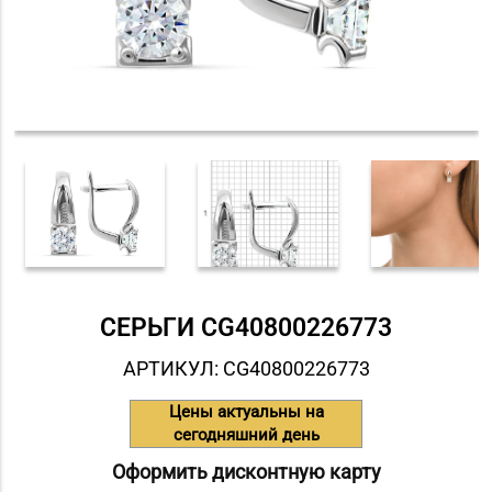
СЕРЬГИ СG40800226773
АРТИКУЛ: СG40800226773
Цены актуальны на
сегодняшний день
Оформить дисконтную карту