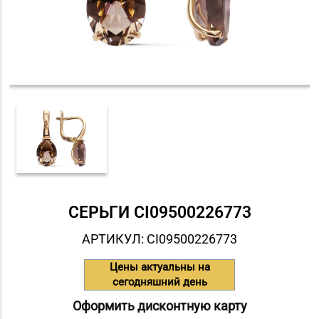
СЕРЬГИ СI09500226773
АРТИКУЛ: СI09500226773
Цены актуальны на
сегодняшний день
Оформить дисконтную карту