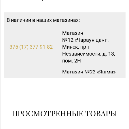
В наличии в наших магазинах:
Магазин
№12 «Чараунiца» г.
+375 (17) 377-91-82
Минск, пр-т
Независимости, д. 13,
пом. 2Н
Магазин №23 «Яшма»
8 (0176) 70-23-15, 73-
г. Молодечно, ул.
02-85
Великий Гостинец, д.
94-91
Магазин
8 (0174) 23-58-02, 23-
№37 «Малахит» г.
ПРОСМОТРЕННЫЕ ТОВАРЫ
58-03
Солигорск, ул. Ленина,
д. 49-160