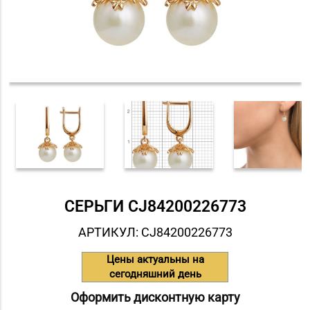
СЕРЬГИ СJ84200226773
АРТИКУЛ: СJ84200226773
Цены актуальны на
сегодняшний день
Оформить дисконтную карту