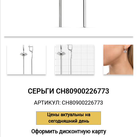
СЕРЬГИ СH80900226773
АРТИКУЛ: СH80900226773
Цены актуальны на
сегодняшний день
Оформить дисконтную карту