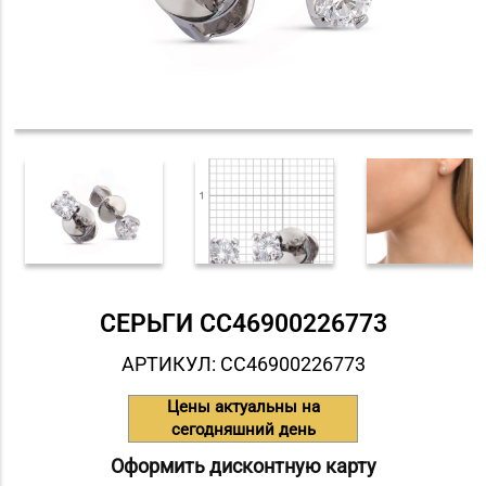
СЕРЬГИ СC46900226773
АРТИКУЛ: СC46900226773
Цены актуальны на
сегодняшний день
Оформить дисконтную карту