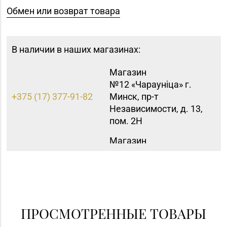
Обмен или возврат товара
В наличии в наших магазинах:
Магазин
№12 «Чараунiца» г.
+375 (17) 377-91-82
Минск, пр-т
Независимости, д. 13,
пом. 2Н
Магазин
№16 «Аметист» г.
+375 (17) 215-07-12,
Минск, пр-т
215-08-27
Независимости, д. 83-
5Н
Магазин
ПРОСМОТРЕННЫЕ ТОВАРЫ
+375 (17) 357-30-71,
№43 «Бирюза» г.