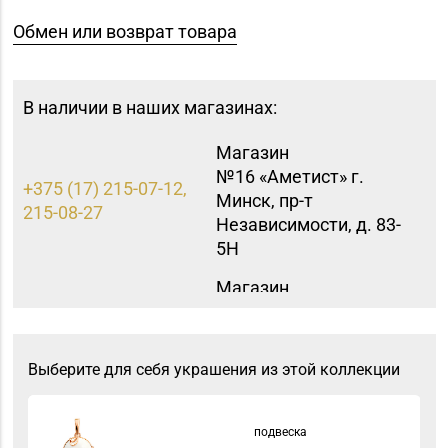
Обмен или возврат товара
В наличии в наших магазинах:
Магазин
№16 «Аметист» г.
+375 (17) 215-07-12,
Минск, пр-т
215-08-27
Независимости, д. 83-
5Н
Магазин
8 (0174) 23-58-02, 23-
№37 «Малахит» г.
58-03
Солигорск, ул. Ленина,
д. 49-160
Выберите для себя украшения из этой коллекции
Магазин
8 (0162) 32-25-26, 29-
№2 «Жемчужина» г.
подвеска
18-00, 29-18-01
Брест, ул. Советская,