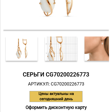
СЕРЬГИ СG70200226773
АРТИКУЛ: СG70200226773
Цены актуальны на
сегодняшний день
Оформить дисконтную карту