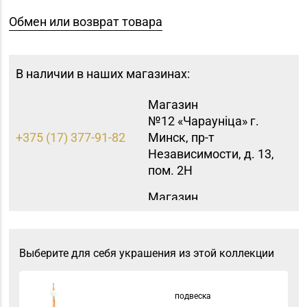
Обмен или возврат товара
В наличии в наших магазинах:
Магазин
№12 «Чараунiца» г.
+375 (17) 377-91-82
Минск, пр-т
Независимости, д. 13,
пом. 2Н
Магазин
№59 «Кристалл» г.
8 (0162) 28-14-94
Брест, ул. Буденного,
47-1
Выберите для себя украшения из этой коллекции
Магазин
8 (0232) 33-63-06, 33-
№7 «Малахитовая
подвеска
63-05, 33-63-07
шкатулка» г. Гомель,