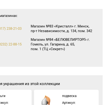
магазинах:
Магазин №83 «Кристалл» г. Минск,
(017) 238-21-03
пр-т Независимости, д. 134, пом. 342
Магазин №84 «БЕЛЮВЕЛИРТОРГ» г.
(0232) 22-88-15
Гомель, ул. Гагарина, д. 65,
пом. 1 (ТЦ «Секрет»)
бя украшения из этой коллекции
рьги
подвеска
тикул:
Артикул: