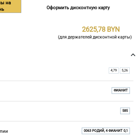
ны на
Оформить дисконтную карту
нь
2625,78
(для держателей дисконтной карты)
4,79
5,26
ФИАНИТ
585
елии
0063 РОДИЙ, 4 ФИАНИТ 0,1