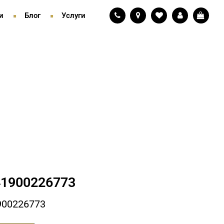
и
Блог
Услуги
1900226773
900226773