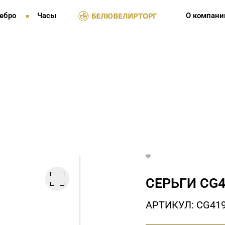
ебро
Часы
О компани
СЕРЬГИ СG4
АРТИКУЛ: СG41