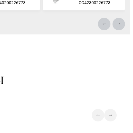
40200226773
СG42300226773
Ы