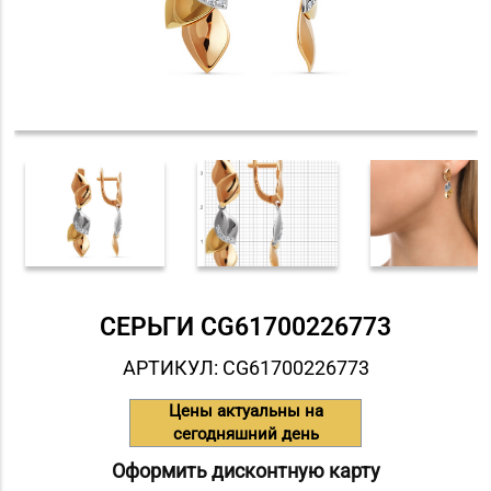
СЕРЬГИ СG61700226773
АРТИКУЛ: СG61700226773
Цены актуальны на
сегодняшний день
Оформить дисконтную карту