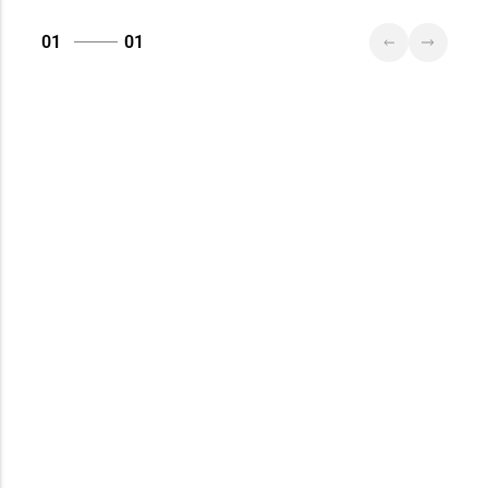
д. 6-2а, пом.2а-108
01
01
Магазин
№79 «БЕЛЮВЕЛИРТОРГ»
8 (017) 238-83-81
г. Минск, ул.
Притыцкого, 156/1
(ТЦ «GreenCitу»)