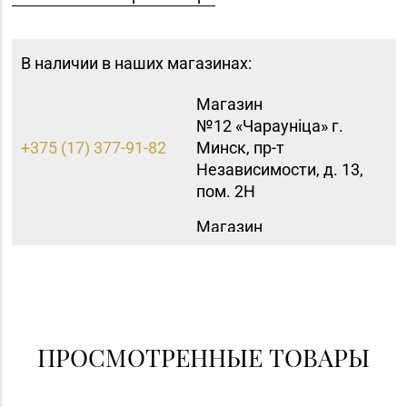
В наличии в наших магазинах:
Магазин
№12 «Чараунiца» г.
+375 (17) 377-91-82
Минск, пр-т
Независимости, д. 13,
пом. 2Н
Магазин
№45 «Кристалл» г.
+375 (17) 243-43-89,
Минск, ул.
365-28-46
Комсомольская, д. 8-
3Н
Магазин
ПРОСМОТРЕННЫЕ ТОВАРЫ
8 (0232) 31-81-70, 35-
№38 «Кристалл» г.
13-34
Гомель, ул. Советская,