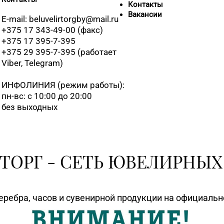
Контакты
Вакансии
8 (01795) 
E-mail: beluvelirtorgby@mail.ru
+375 17 343-49-00 (факс)
+375 17 395-7-395
+375 29 395-7-395 (работает
8 (0177) 96
Viber, Telegram)
ИНФОЛИНИЯ
(режим работы):
8 (01715) 
пн-вс: с 10:00 до 20:00
без выходных
8 (0162) 2
8 (0165) 6
ТОРГ - СЕТЬ ЮВЕЛИРНЫХ
8 (0212) 24
еребра, часов и сувенирной продукции на официаль
8 (0216) 5