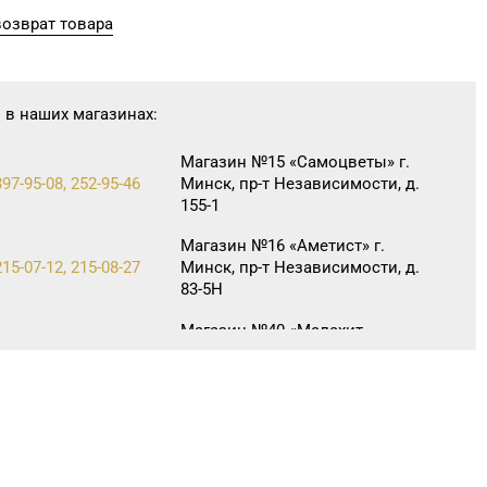
озврат товара
 в наших магазинах:
Магазин №15 «Самоцветы» г.
397-95-08, 252-95-46
Минск, пр-т Независимости, д.
155-1
Магазин №16 «Аметист» г.
215-07-12, 215-08-27
Минск, пр-т Независимости, д.
83-5Н
Магазин №40 «Малахит.
396-66-89, 263-93-92
шкатулка» г. Минск, пр-т
Партизанский, д. 42-1Н
Магазин №42 «Лазурит» г.
360-05-73, 395-48-04
Минск, пр-т Рокоссовского,
д. 114, пом. 9Н