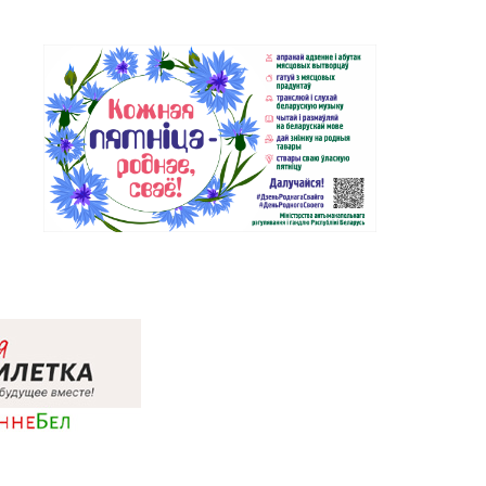
Магазин №24 «Рубин» г.
-32-39, 75-30-39
Новополоцк, ул. Молодежная, д.
72
Магазин №29 «БЕЛЮВЕЛИРТОРГ»
6-06-31
г. Гомель, пр-т Ленина, д. 12-87
Магазин №20 «Кристалл» г.
-04-05, 30-04-01
Гомель, ул. Интернациональная,
д. 48-3
Магазин №36 «Кристалл» г.
3-27-22
Гомель, пр-т Победы, д. 3а
Магазин №38 «Кристалл» г.
-81-70, 35-13-34
Гомель, ул. Советская, д. 6-2а,
пом.2а-108
Магазин №71 «Кристалл» г.
-19-55, 20-26-98
Гомель, ул. Ильича, д. 333,
пом. 136 (ТРЦ «КРИСТАLL»)
Магазин №21 «Сапфир» г.