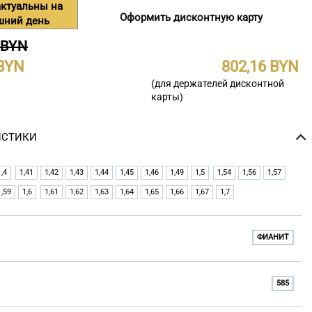
ктуальны на
Оформить дисконтную карту
шний день
 BYN
802,16
(для держателей дисконтной
карты)
ИСТИКИ
1,4
1,41
1,42
1,43
1,44
1,45
1,46
1,49
1,5
1,54
1,56
1,57
1,59
1,6
1,61
1,62
1,63
1,64
1,65
1,66
1,67
1,7
ФИАНИТ
585