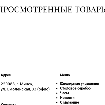
+375 (17) 3
ПРОСМОТРЕННЫЕ ТОВАР
30-00
+375 (17) 
+375 (17) 3
51-31
+375 (17) 
8 (0176) 70
Адрес
Меню
220088, г. Минск,
Ювелирные украшения
Столовое серебро
ул. Смоленская, 33 (офис)
Часы
8 (0176) 5
Новости
О магазине
Контакты