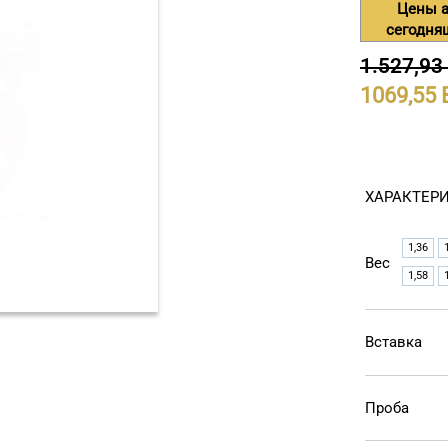
Цены а
сегодня
1.527,93
1069,55
ХАРАКТЕР
1,36
Вес
1,58
Вставка
Проба