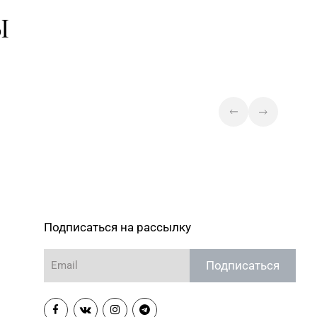
57-30-71, 357-23-92, 355-
Магазин №43 «Бирюза» г. Минск,
Ы
пр-т Пушкина, д. 67, пом. 2
Магазин №45 «Кристалл» г.
243-43-89, 365-28-46
Минск, ул. Комсомольская, д. 8-
3Н
16-64-54, 271-30-07, 271-
Магазин №46 «Кристалл» г.
Минск, ул. Козлова, д. 6-46
Магазин №75 «БЕЛЮВЕЛИРТОРГ
OUTLETO» г. Минск, пр-т Жукова,
390-44-82
д. 44-13, пом. №13-89
(ТЦ OUTLETO)
Магазин №23 «Яшма» г.
-23-15, 73-02-85
Молодечно, ул. Великий
Подписаться на рассылку
Гостинец, д. 94-91
Подписаться
Магазин №61 «БЕЛЮВЕЛИРТОРГ»
г. Молодечно, ул. Великий
2-62-89
Гостинец, д. 67А-1, часть пом.
№А11 (ТЦ «Спутник»)