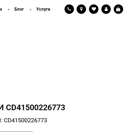
и
Блог
Услуги
И СD41500226773
: СD41500226773