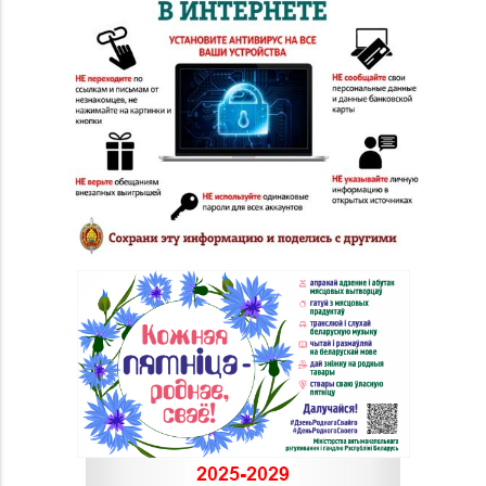
Магазин
8 (0152) 62-26-47, 62-
№51 «Аметист» г.
26-48
Гродно, ул. Ленина, д.
24, пом. 3
Магазин
8 (01546) 5-51-54, 5-51-
№10 «Жемчужина» г.
99
Лида, ул. Советская, д.
28-39
Магазин
8 (0222) 64-09-37, 64-
№6 «Изумруд» г.
09-42
Могилев, ул.
Первомайская, д. 67
Магазин
8 (0222) 42-76-70, 42-
№55 «Кристалл» г.
76-42
Могилев, пр-т
Пушкинский, д. 39