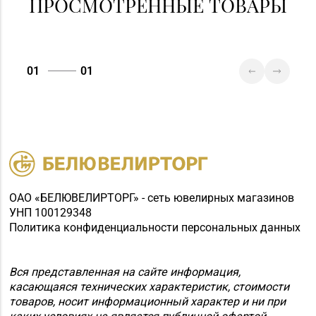
ПРОСМОТРЕННЫЕ ТОВАРЫ
№45 «Кристалл» г.
+375 (17) 243-43-89,
Минск, ул.
365-28-46
Комсомольская, д. 8-
3Н
01
01
Магазин
+375 (17) 316-64-54,
№46 «Кристалл» г.
271-30-07, 271-51-31
Минск, ул. Козлова, д.
6-46
Магазин №49 «Залаты
пярсценак» г. Минск,
ОАО «БЕЛЮВЕЛИРТОРГ» - сеть ювелирных магазинов
ул. М. Танка, д. 34/1-65
УНП 100129348
+375 (17) 353-70-00,
(временно
Политика конфиденциальности персональных данных
354-49-42
приостановлены
обменно-скупочные
Вся представленная на сайте информация,
операции)
касающаяся технических характеристик, стоимости
Магазин
товаров, носит информационный характер и ни при