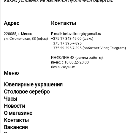
каких условиях не является публичной офертой.
8 (0162) 32-25-26, 29-
№2 «Жемчужина» г.
18-00, 29-18-01
Брест, ул. Советская,
д. 32-1А
Адрес
Контакты
Магазин
№59 «Кристалл» г.
220088, г. Минск,
E-mail: beluvelirtorgby@mail.ru
8 (0162) 28-14-94
ул. Смоленская, 33 (офис)
+375 17 343-49-00 (факс)
Брест, ул. Буденного,
+375 17 395-7-395
47-1
+375 29 395-7-395 (работает Viber, Telegram)
ИНФОЛИНИЯ
(режим работы):
Магазин №8 «Сапфир»
пн-вс: с 10:00 до 20:00
8 (0163) 67-68-03, 67-
г. Барановичи, ул.
без выходных
68-02
Меню
Ленина, д. 15, пом. 49
Ювелирные украшения
Магазин
Столовое серебро
8 (0212) 63-60-86, 62-
№32 «Лазурит» г.
Часы
60-85
Витебск, ул. Замковая,
Новости
д. 4-2
О магазине
Магазин
Контакты
8 (0212) 24-75-25, 24-
№26 «Кристалл» г.
Вакансии