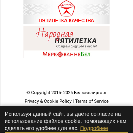
Магазин
№56 «Кристалл» г.
8 (0222) 64-67-87
Могилев, пр-т Мира, д.
29
Магазин
№66 «БЕЛЮВЕЛИРТОРГ»
г. Горки, ул.
8 (02233) 7-63-53
Якубовского,
д. 28 (ТЦ «Малая
Европа»)
Магазин
© Copyright 2015-
2026
Белювелирторг
№79 «БЕЛЮВЕЛИРТОРГ»
Privacy & Cookie Policy | Terms of Service
8 (017) 238-83-81
г. Минск, ул.
Разработка и продвижение
Притыцкого, 156/1
Используя данный сайт, вы даёте согласие на
(ТЦ «GreenCitу»)
использование файлов cookie, помогающих нам
сделать его удобнее для вас.
Подробнее
Магазин